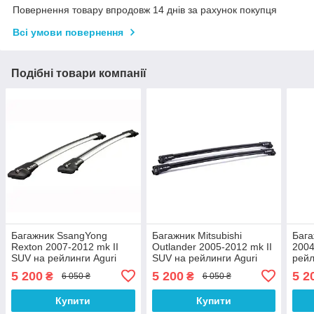
Повернення товару впродовж 14 днів за рахунок покупця
Всі умови повернення
Подібні товари компанії
Багажник SsangYong
Багажник Mitsubishi
Бага
Rexton 2007-2012 mk II
Outlander 2005-2012 mk II
2004
SUV на рейлинги Aguri
SUV на рейлинги Aguri
рейл
Prestige Aguri
Prestige Aguri
Agur
5 200
5 200
5 2
₴
₴
6 050 ₴
6 050 ₴
Купити
Купити