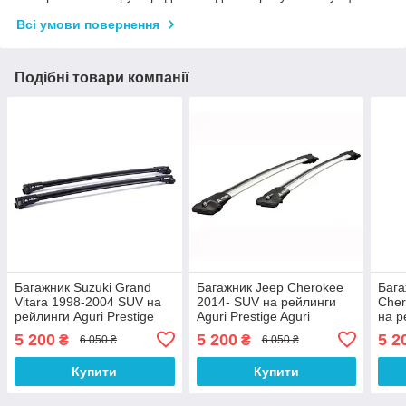
Всі умови повернення
Подібні товари компанії
Багажник Suzuki Grand
Багажник Jeep Cherokee
Бага
Vitara 1998-2004 SUV на
2014- SUV на рейлинги
Cher
рейлинги Aguri Prestige
Aguri Prestige Aguri
на р
Aguri
Agur
5 200
5 200
5 2
₴
₴
6 050 ₴
6 050 ₴
Купити
Купити