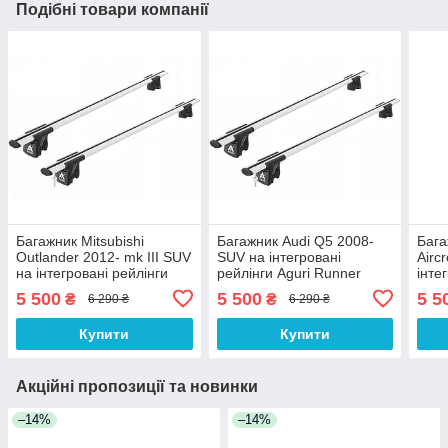
Подібні товари компанії
Багажник Mitsubishi
Багажник Audi Q5 2008-
Бага
Outlander 2012- mk III SUV
SUV на інтегровані
Airc
на інтегровані рейлінги
рейлінги Aguri Runner
інте
Aguri Runner Aguri
Aguri
Runn
5 500
5 500
5 5
₴
₴
6 290 ₴
6 290 ₴
Купити
Купити
Акційні пропозиції та новинки
–14%
–14%