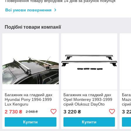
Повернення товару впродовж 14 днів за рахунок покупця
Всі умови повернення
Подібні товари компанії
Багажник на гладкий дах
Багажник на гладкий дах
Бага
Hyundai Pony 1994-1999
Opel Monterey 1993-1999
Mazd
Lux Kenguru
сірий Oluksuz DayOto
сіри
2 730
3 220
3 2
₴
₴
2 948 ₴
Купити
Купити