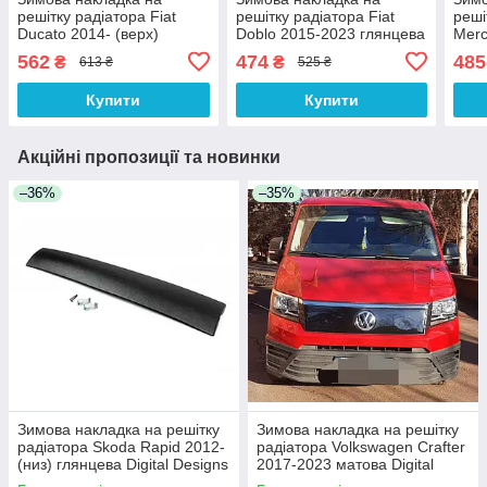
решітку радіатора Fiat
решітку радіатора Fiat
реші
Ducato 2014- (верх)
Doblo 2015-2023 глянцева
Merc
глянцевий Digital Designs
Digital Designs
(вер
562
474
485
₴
₴
613 ₴
525 ₴
Desi
Купити
Купити
Акційні пропозиції та новинки
–36%
–35%
Зимова накладка на решітку
Зимова накладка на решітку
радіатора Skoda Rapid 2012-
радіатора Volkswagen Crafter
(низ) глянцева Digital Designs
2017-2023 матова Digital
Designs