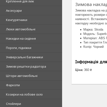
Кріплення для лиж
Зимова наклад
Аксесуари
Зимова накладка на р
повторюють розміри о
наявності. Встановит
Кенгурятники
накладку необхідно за
Люки автомобільні
Марка: Skoda
Модель: Superb
Накидки на сидіння
Матеріал: ABS 
Тип покриття Гл
Колір: Чорний
Пороги, підніжки
Універсальні багажники
Інформація дл
Зимові решітки радіатора
Ціна:
360 ₴
Штори автомобільні
Фаркопи
Козирки на лобове скло
Спойлери