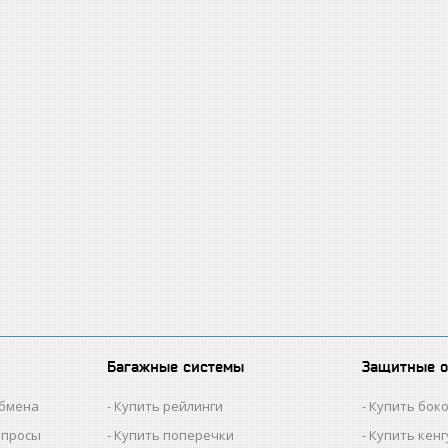
Багажные системы
Защитные 
обмена
Купить рейлинги
Купить бок
опросы
Купить поперечки
Купить кен