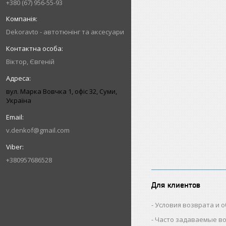
+380 (67) 956-55-93
Dekoravto - автотюнінг та аксесуари
Віктор, Євгеній
вул. Марка Вовчка 1, офіс 32, Суми,
Україна
v.denkof@gmail.com
+380957686528
Для клиентов
Условия возврата и 
Часто задаваемые в