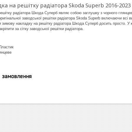
ка на решітку радіатора Skoda Superb 2016-2023 
ешітку радіатора Шкода Суперб являє собою заглушку з чорного глянце
ригінальної заводської решітки радіатора Skoda Superb включаючи всі ви
и зимову накладку на решітку радіатора Шкода Суперб досить просто. У к
кріпити за сітку заводської решітки радіатора.
Пластик
янцеве
я замовлення