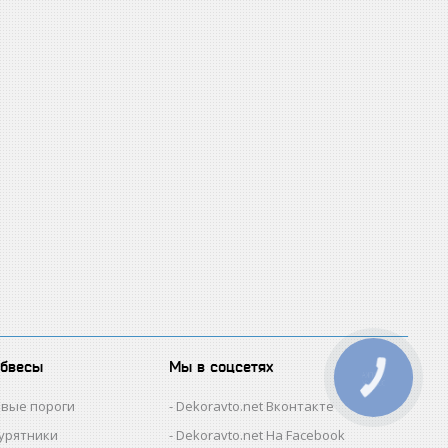
обвесы
Мы в соцсетях
КНОПКА
ЗВ'ЯЗКУ
овые пороги
Dekoravto.net Вконтакте
гурятники
Dekoravto.net На Facebook