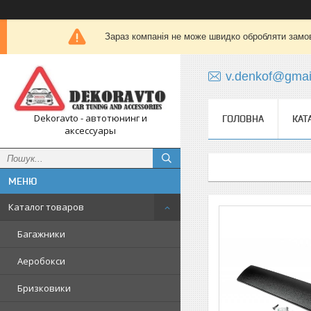
Зараз компанія не може швидко обробляти замов
v.denkof@gmai
Dekoravto - автотюнинг и
ГОЛОВНА
КАТ
аксессуары
Каталог товаров
Багажники
Аеробокси
Бризковики