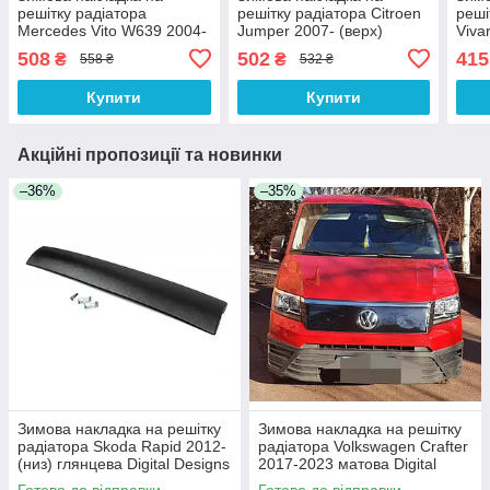
решітку радіатора
решітку радіатора Citroen
реші
Mercedes Vito W639 2004-
Jumper 2007- (верх)
Viva
2010 (низ) глянцева Digital
глянцева Digital Designs
глян
508
502
415
₴
₴
558 ₴
532 ₴
Designs
Купити
Купити
Акційні пропозиції та новинки
–36%
–35%
Зимова накладка на решітку
Зимова накладка на решітку
радіатора Skoda Rapid 2012-
радіатора Volkswagen Crafter
(низ) глянцева Digital Designs
2017-2023 матова Digital
Designs
Готово до відправки
Готово до відправки