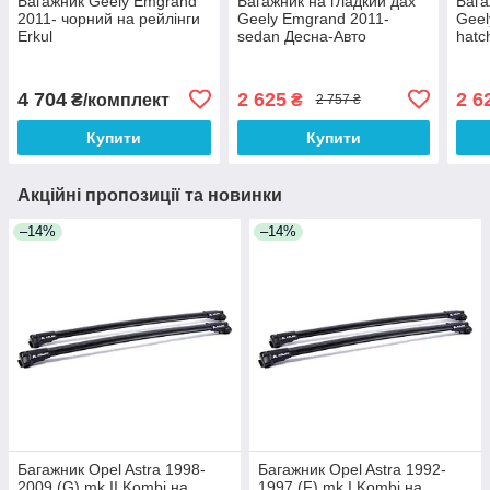
Багажник Geely Emgrand
Багажник на гладкий дах
Бага
2011- чорний на рейлінги
Geely Emgrand 2011-
Geel
Erkul
sedan Десна-Авто
hatc
4 704
2 625
2 6
₴/комплект
₴
2 757 ₴
Купити
Купити
Акційні пропозиції та новинки
–14%
–14%
Багажник Opel Astra 1998-
Багажник Opel Astra 1992-
2009 (G) mk II Kombi на
1997 (F) mk I Kombi на