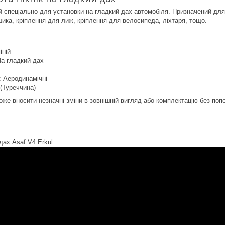
 спеціально для установки на гладкий дах автомобіля. Призначений для
шика, кріплення для лиж, кріплення для велосипеда, ліхтаря, тощо.
іній
На гладкий дах
 Аеродинамічні
 (Туреччина)
оже вносити незначні зміни в зовнішній вигляд або комплектацію без по
дах Asaf V4 Erkul