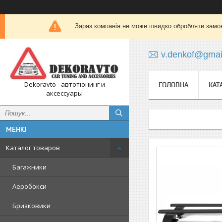
Зараз компанія не може швидко обробляти замов
v.denkof@gmai
Dekoravto - автотюнинг и
ГОЛОВНА
КАТ
аксессуары
Каталог товаров
Багажники
Аеробокси
Бризковики