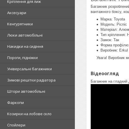
Кріплення для лиж
Багажник розроблений
вантажного боксу, ко
Аксесуари
Марка: Toyota
Кенгурятники
Модель: Picnic
Матеріал: Алюм
Люки автомобільні
Тип кріплення: 
Замок: Так
Форма профілю:
Накидки на сидіння
Виробник: Erkul
Пороги, підніжки
Увага! Виробник м
Універсальні багажники
Відеоогляд
Зимові решітки радіатора
Багажник на гладкий 
Штори автомобільні
Фаркопи
Козирки на лобове скло
Спойлери