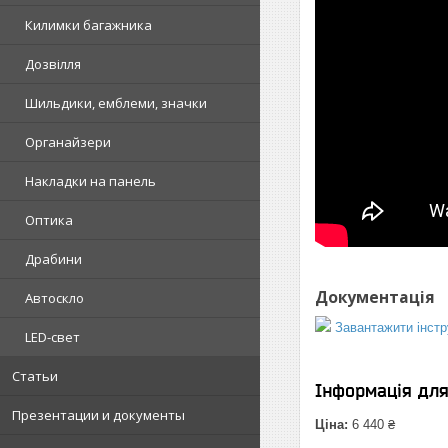
Килимки багажника
Дозвілля
Шильдики, емблеми, значки
Органайзери
Накладки на панель
Оптика
Драбини
Документація
Автоскло
Завантажити інстр
LED-свет
Статьи
Інформація дл
Презентации и документы
Ціна:
6 440 ₴