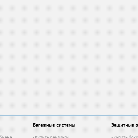
Багажные системы
Защитные 
обмена
Купить рейлинги
Купить бок