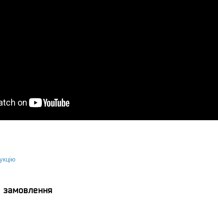
укцію
я замовлення