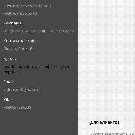
Viber
+380 (95) 768-65-28
+380 (67) 956-55-93
Dekoravto - автотюнінг та аксесуари
Віктор, Євгеній
вул. Марка Вовчка 1, офіс 32, Суми,
Україна
v.denkof@gmail.com
+380957686528
Для клиентов
Условия возврата и 