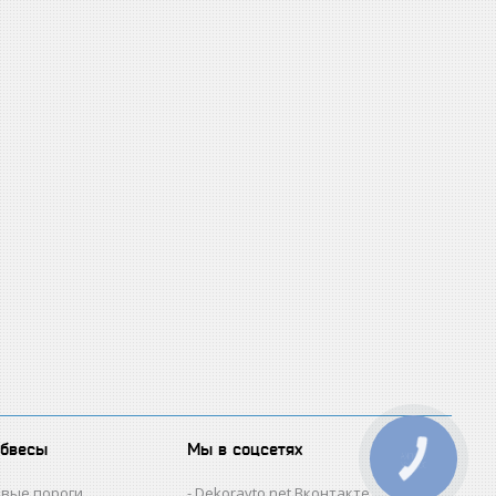
обвесы
Мы в соцсетях
КНОПКА
ЗВ'ЯЗКУ
овые пороги
Dekoravto.net Вконтакте