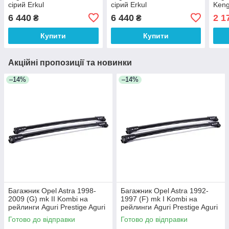
сірий Erkul
сірий Erkul
Ken
6 440
6 440
2 1
₴
₴
Купити
Купити
Акційні пропозиції та новинки
–14%
–14%
Багажник Opel Astra 1998-
Багажник Opel Astra 1992-
2009 (G) mk II Kombi на
1997 (F) mk I Kombi на
рейлинги Aguri Prestige Aguri
рейлинги Aguri Prestige Aguri
Готово до відправки
Готово до відправки