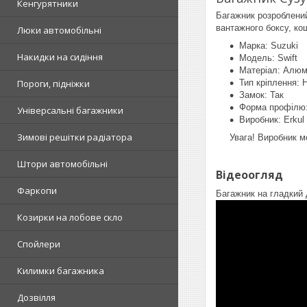
Кенгурятники
Багажник розроблений
вантажного боксу, ко
Люки автомобільні
Марка: Suzuki
Накидки на сидіння
Модель: Swift
Матеріал: Алюм
Пороги, підніжки
Тип кріплення: 
Замок: Так
Форма профілю:
Універсальні багажники
Виробник: Erkul
Зимові решітки радіатора
Увага! Виробник м
Штори автомобільні
Відеоогляд
Фаркопи
Багажник на гладкий 
Козирки на лобове скло
Спойлери
Килимки багажника
Дозвілля