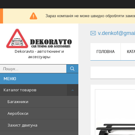
Зараз компанія не може швидко обробляти замов
v.denkof@gmai
Dekoravto - автотюнинг и
ГОЛОВНА
КАТ
аксессуары
Каталог товаров
Багажники
Аеробокси
Захист двигуна