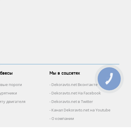
обвесы
Мы в соцсетях
КНОПКА
ЗВ'ЯЗКУ
овые пороги
Dekoravto.net Вконтакте
гурятники
Dekoravto.net На Facebook
иту двигателя
Dekoravto.net в Twitter
Канал Dekoravto.net на Youtube
О компании