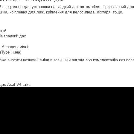
 спеціально для установки на гладкий дах автомобіля. Призначений для
шика, кріплення для лиж, кріплення для велосипеда, ліхтаря, тощо.
іній
На гладкий дах
 Аеродинамічні
 (Туреччина)
оже вносити незначні зміни в зовнішній вигляд або комплектацію без по
дах Asaf V4 Erkul