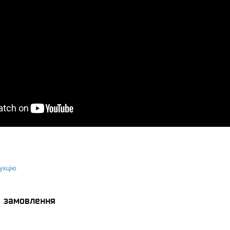
укцію
я замовлення