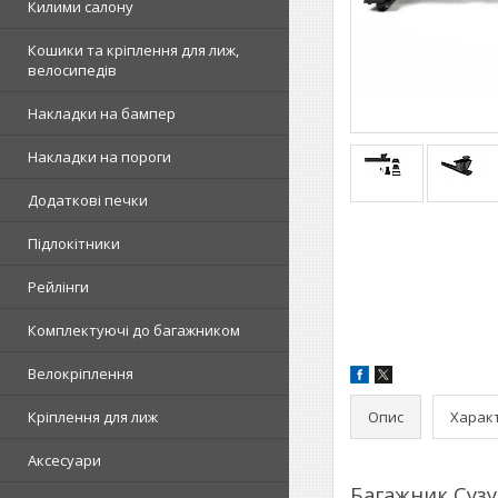
Килими салону
Кошики та кріплення для лиж,
велосипедів
Накладки на бампер
Накладки на пороги
Додаткові печки
Підлокітники
Рейлінги
Комплектуючі до багажником
Велокріплення
Опис
Харак
Кріплення для лиж
Аксесуари
Багажник Сузу