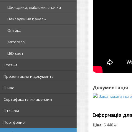
Шильдики, емблеми, значки
Накладки на панель
Оптика
Автоскло
LED-свет
Статьи
Презентации и документы
Документація
О нас
Завантажити інстр
Сертификаты и лицензии
Отзывы
Інформація дл
Портфолио
Ціна:
6 440 ₴