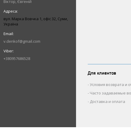
Віктор, Євгеній
вул. Марка Вовчка 1, офіс 32, Суми,
Україна
v.denkof@gmail.com
+380957686528
Для клиентов
Условия возврата и 
Часто задаваемые в
Доставка и оплата