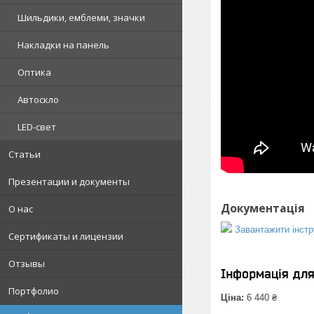
Шильдики, емблеми, значки
Накладки на панель
Оптика
Автоскло
LED-свет
Статьи
Презентации и документы
Документація
О нас
Завантажити інстр
Сертификаты и лицензии
Отзывы
Інформація дл
Портфолио
Ціна:
6 440 ₴