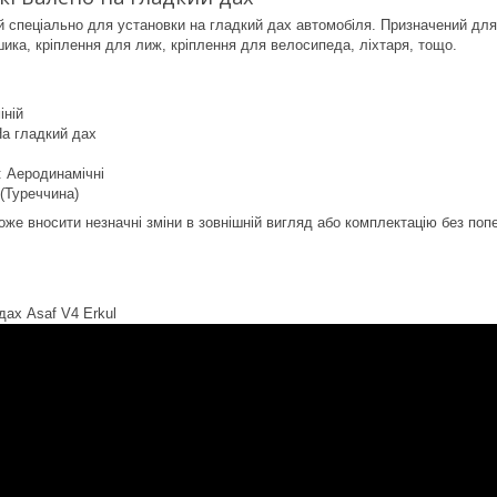
 спеціально для установки на гладкий дах автомобіля. Призначений для
шика, кріплення для лиж, кріплення для велосипеда, ліхтаря, тощо.
іній
На гладкий дах
 Аеродинамічні
 (Туреччина)
оже вносити незначні зміни в зовнішній вигляд або комплектацію без по
дах Asaf V4 Erkul