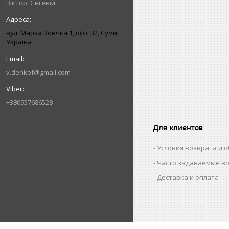
Віктор, Євгеній
вул. Марка Вовчка 1, офіс 32, Суми,
Україна
v.denkof@gmail.com
+380957686528
Для клиентов
Условия возврата и 
Часто задаваемые в
Доставка и оплата