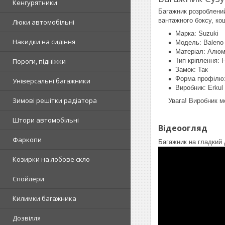
Кенгурятники
Багажник розроблений
вантажного боксу, ко
Люки автомобільні
Марка: Suzuki
Накидки на сидіння
Модель: Baleno
Матеріал: Алюм
Пороги, підніжки
Тип кріплення: 
Замок: Так
Форма профілю:
Універсальні багажники
Виробник: Erkul
Зимові решітки радіатора
Увага! Виробник м
Штори автомобільні
Відеоогляд
Фаркопи
Багажник на гладкий 
Козирки на лобове скло
Спойлери
Килимки багажника
Дозвілля