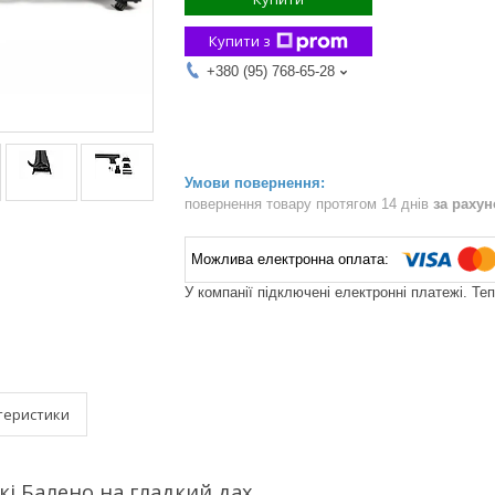
Купити з
+380 (95) 768-65-28
повернення товару протягом 14 днів
за раху
У компанії підключені електронні платежі. Те
теристики
кі Балено на гладкий дах