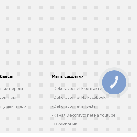
обвесы
Мы в соцсетях
КНОПКА
ЗВ'ЯЗКУ
овые пороги
Dekoravto.net Вконтакте
гурятники
Dekoravto.net На Facebook
иту двигателя
Dekoravto.net в Twitter
Канал Dekoravto.net на Youtube
О компании