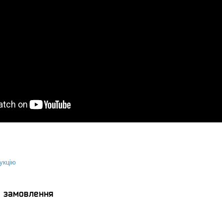
укцію
я замовлення