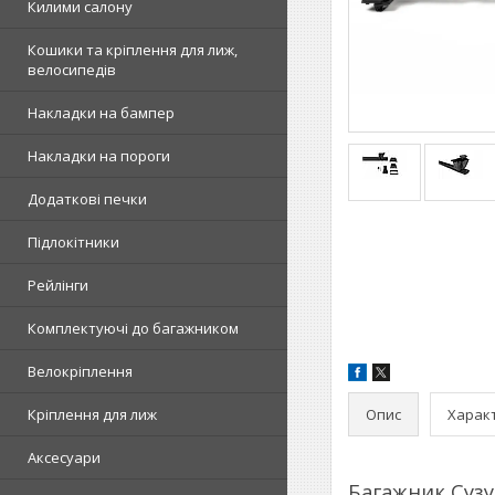
Килими салону
Кошики та кріплення для лиж,
велосипедів
Накладки на бампер
Накладки на пороги
Додаткові печки
Підлокітники
Рейлінги
Комплектуючі до багажником
Велокріплення
Опис
Харак
Кріплення для лиж
Аксесуари
Багажник Сузу