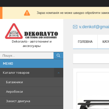
Зараз компанія не може швидко обробляти замов
v.denkof@gmai
Dekoravto - автотюнинг и
ГОЛОВНА
КАТ
аксессуары
Каталог товаров
Багажники
Аеробокси
Захист двигуна