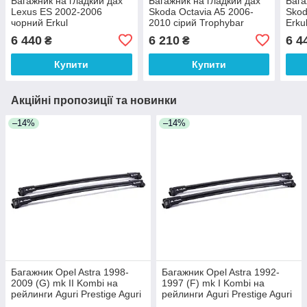
Багажник на гладкий дах
Багажник на гладкий дах
Бага
Lexus ES 2002-2006
Skoda Octavia A5 2006-
Skod
чорний Erkul
2010 сірий Trophybar
Erku
6 440
6 210
6 4
₴
₴
Купити
Купити
Акційні пропозиції та новинки
–14%
–14%
Багажник Opel Astra 1998-
Багажник Opel Astra 1992-
2009 (G) mk II Kombi на
1997 (F) mk I Kombi на
рейлинги Aguri Prestige Aguri
рейлинги Aguri Prestige Aguri