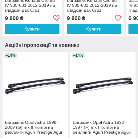
Багажник Renault Clio 5d
Багажник Renault Clio 5d
Бага
IV 935-631 2012-2019 на
IV 935-631 2012-2019 на
IV 9
гладкий дах Cruz
гладкий дах Cruz
глад
9 800
9 800
6 9
₴
₴
Купити
Купити
Акційні пропозиції та новинки
–14%
–14%
Багажник Opel Astra 1998-
Багажник Opel Astra 1992-
2009 (G) mk II Kombi на
1997 (F) mk I Kombi на
рейлинги Aguri Prestige Aguri
рейлинги Aguri Prestige Aguri