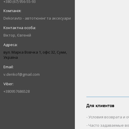
+380 (67) 956-55-93
Dekoravto - автотюнінг та аксесуари
Віктор, Євгеній
вул. Марка Вовчка 1, офіс 32, Суми,
Україна
v.denkof@gmail.com
+380957686528
Для клиентов
Условия возврата и 
Часто задаваемые в