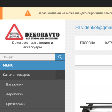
Зараз компанія не може швидко обробляти замов
v.denkof@gmai
Dekoravto - автотюнинг и
ГОЛОВНА
КАТ
аксессуары
Каталог товаров
Багажники
Аеробокси
Бризковики