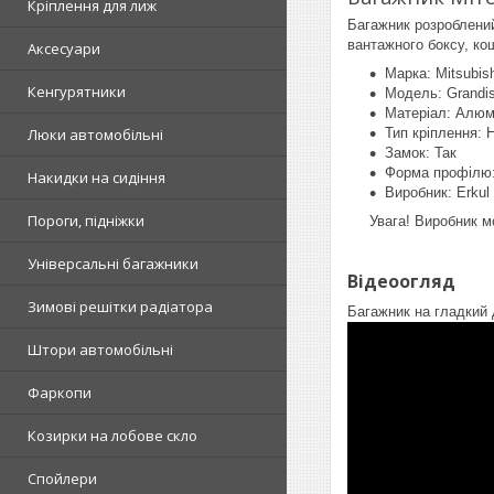
Кріплення для лиж
Багажник розроблений
вантажного боксу, ко
Аксесуари
Марка: Mitsubish
Кенгурятники
Модель: Grandi
Матеріал: Алюм
Люки автомобільні
Тип кріплення: 
Замок: Так
Форма профілю:
Накидки на сидіння
Виробник: Erkul
Пороги, підніжки
Увага! Виробник м
Універсальні багажники
Відеоогляд
Зимові решітки радіатора
Багажник на гладкий 
Штори автомобільні
Фаркопи
Козирки на лобове скло
Спойлери