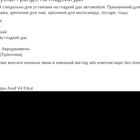
 спеціально для установки на гладкий дах автомобіля. Призначений для
шика, кріплення для лиж, кріплення для велосипеда, ліхтаря, тощо.
i
s
іній
На гладкий дах
 Аеродинамічні
 (Туреччина)
оже вносити незначні зміни в зовнішній вигляд або комплектацію без по
дах Asaf V4 Erkul