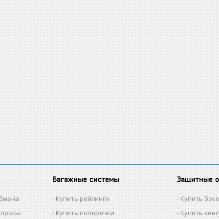
Багажные системы
Защитные 
обмена
Купить рейлинги
Купить бок
опросы
Купить поперечки
Купить кен