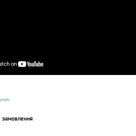
укцію
я замовлення