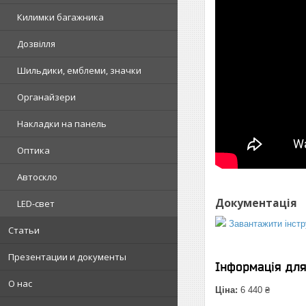
Килимки багажника
Дозвілля
Шильдики, емблеми, значки
Органайзери
Накладки на панель
Оптика
Автоскло
Документація
LED-свет
Завантажити інстр
Статьи
Презентации и документы
Інформація дл
О нас
Ціна:
6 440 ₴