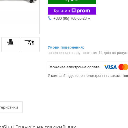
Купити з
+380 (95) 768-65-28
повернення товару протягом 14 днів
за раху
У компанії підключені електронні платежі. Те
теристики
убіші Грандіс на гладкий дах