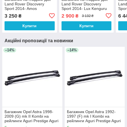
Land Rover Discovery
Land Rover Discovery
Land
Sport 2014- Amos
Sport 2014- Lux Kenguru
Spor
3 250
2 900
6 4
₴
₴
3 132 ₴
Купити
Купити
Акційні пропозиції та новинки
–14%
–14%
Багажник Opel Astra 1998-
Багажник Opel Astra 1992-
2009 (G) mk II Kombi на
1997 (F) mk I Kombi на
рейлинги Aguri Prestige Aguri
рейлинги Aguri Prestige Aguri