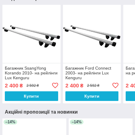
Багажник SsangYong
Багажник Ford Connect
Бага
Korando 2010- на рейлінги
2003- на рейлінги Lux
на р
Lux Kenguru
Kenguru
2 400
2 400
2 4
₴
₴
2 592 ₴
2 592 ₴
Купити
Купити
Акційні пропозиції та новинки
–14%
–14%