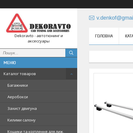
v.denkof@gmai
Dekoravto - автотюнинг и
ГОЛОВНА
КАТ
аксессуары
Каталог товаров
Багажники
Аеробокси
Захист двигуна
Килими салону
Кошики та кріплення для лиж,