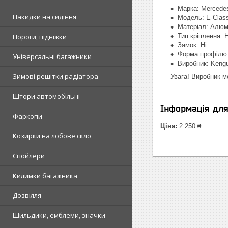
Марка: Mercede
Накидки на сидіння
Модель: E-Clas
Матеріал: Алюм
Пороги, підніжки
Тип кріплення: 
Замок: Ні
Форма профілю:
Універсальні багажники
Виробник: Kengu
Зимові решітки радіатора
Увага! Виробник м
Штори автомобільні
Інформація дл
Фаркопи
Ціна:
2 250 ₴
Козирки на лобове скло
Спойлери
Килимки багажника
Дозвілля
Шильдики, емблеми, значки