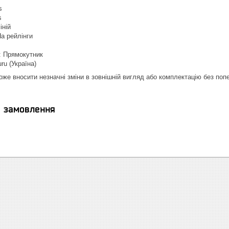
s
s
іній
На рейлінги
 Прямокутник
ru (Україна)
оже вносити незначні зміни в зовнішній вигляд або комплектацію без по
я замовлення