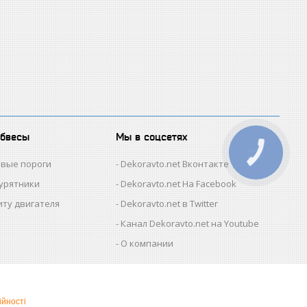
обвесы
Мы в соцсетях
КНОПКА
ЗВ'ЯЗКУ
овые пороги
Dekoravto.net Вконтакте
гурятники
Dekoravto.net На Facebook
иту двигателя
Dekoravto.net в Twitter
Канал Dekoravto.net на Youtube
О компании
ійності