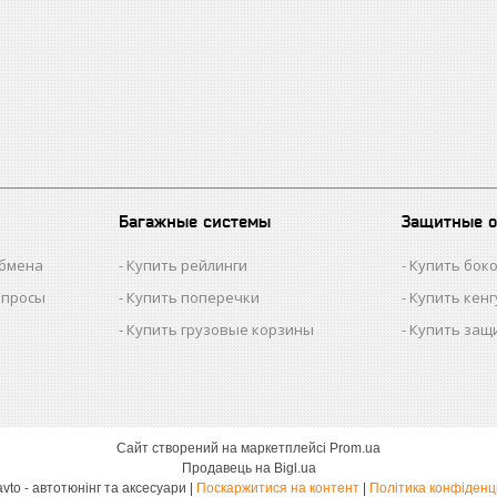
Багажные системы
Защитные 
обмена
Купить рейлинги
Купить бок
опросы
Купить поперечки
Купить кен
Купить грузовые корзины
Купить защ
Сайт створений на маркетплейсі
Prom.ua
Продавець на Bigl.ua
Dekoravto - автотюнінг та аксесуари |
Поскаржитися на контент
|
Політика конфіденц