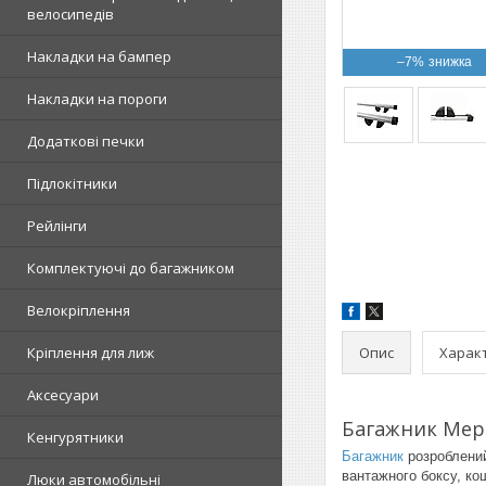
велосипедів
Накладки на бампер
–7%
Накладки на пороги
Додаткові печки
Підлокітники
Рейлінги
Комплектуючі до багажником
Велокріплення
Опис
Харак
Кріплення для лиж
Аксесуари
Багажник Мерс
Кенгурятники
Багажник
розроблений
вантажного боксу, ко
Люки автомобільні