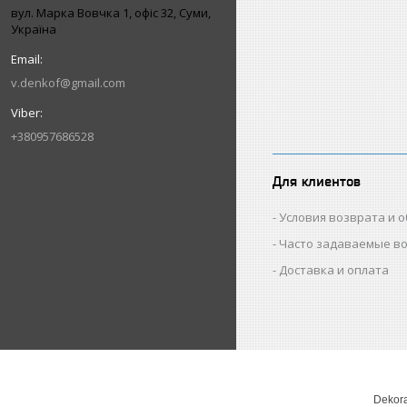
вул. Марка Вовчка 1, офіс 32, Суми,
Україна
v.denkof@gmail.com
+380957686528
Для клиентов
Условия возврата и 
Часто задаваемые в
Доставка и оплата