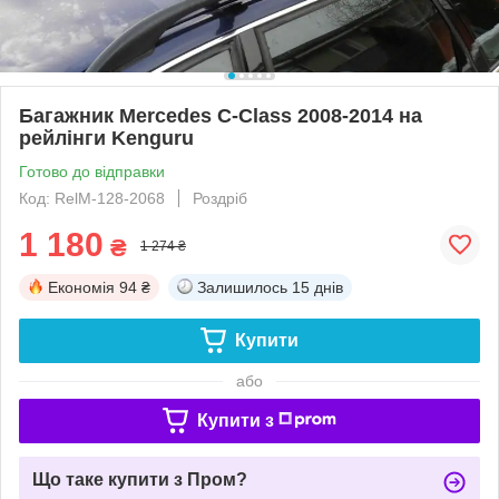
Багажник Mercedes C-Class 2008-2014 на
рейлінги Kenguru
Готово до відправки
Код: RelM-128-2068
Роздріб
1 180
₴
1 274 ₴
Економія
94 ₴
Залишилось
15 днів
Купити
або
Купити з
Що таке купити з Пром?