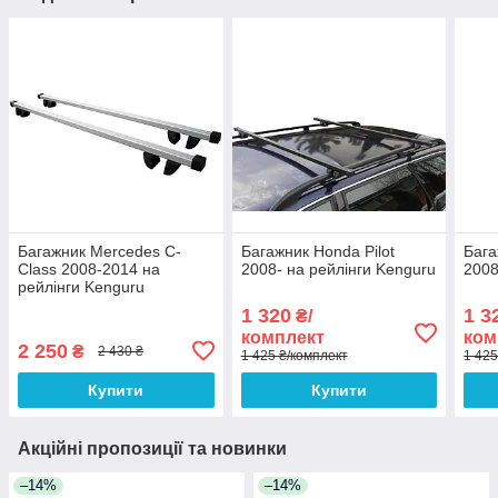
Багажник Mercedes C-
Багажник Honda Pilot
Бага
Class 2008-2014 на
2008- на рейлінги Kenguru
2008
рейлінги Kenguru
1 320
1 3
₴/
комплект
ком
2 250
₴
2 430 ₴
1 425 ₴/комплект
1 425
Купити
Купити
Акційні пропозиції та новинки
–14%
–14%