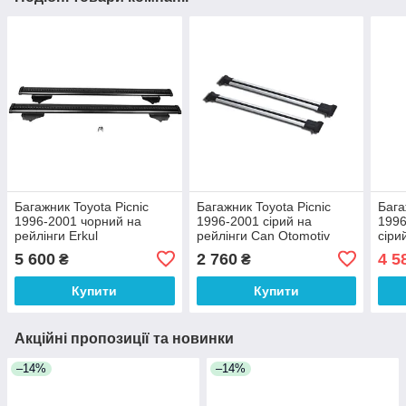
Багажник Toyota Picnic
Багажник Toyota Picnic
Бага
1996-2001 чорний на
1996-2001 cірий на
1996
рейлінги Erkul
рейлінги Can Otomotiv
cіри
5 600
2 760
4 5
₴
₴
Купити
Купити
Акційні пропозиції та новинки
–14%
–14%