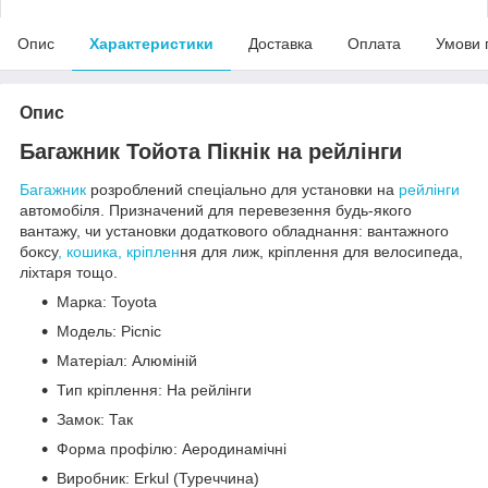
Опис
Характеристики
Доставка
Оплата
Умови 
Опис
Багажник Тойота Пікнік на рейлінги
Багажник
розроблений спеціально для установки на
рейлінги
автомобіля. Призначений для перевезення будь-якого
вантажу, чи установки додаткового обладнання: вантажного
боксу
, кошика, кріплен
ня для лиж, кріплення для велосипеда,
ліхтаря тощо.
Марка: Toyota
Модель: Picnic
Матеріал: Алюміній
Тип кріплення: На рейлінги
Замок: Так
Форма профілю: Аеродинамічні
Виробник: Erkul (Туреччина)