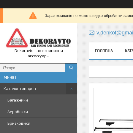
Зараз компанія не може швидко обробляти замов
v.denkof@gmai
Dekoravto - автотюнинг и
ГОЛОВНА
КАТ
аксессуары
Каталог товаров
Багажники
Аеробокси
Бризковики