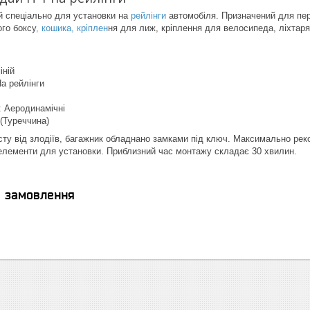
 спеціально для установки на
рейлінги
автомобіля. Призначений для пер
го боксу
, кошика, кріплен
ня для лиж, кріплення для велосипеда, ліхтар
іній
На рейлінги
 Аеродинамічні
 (Туреччина)
ту від злодіїв, багажник обладнано замками під ключ. Максимально рек
 елементи для установки. Приблизний час монтажу складає 30 хвилин.
я замовлення