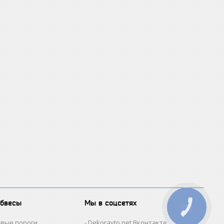
обвесы
Мы в соцсетях
КНОПКА
ЗВ'ЯЗКУ
овые пороги
Dekoravto.net Вконтакте