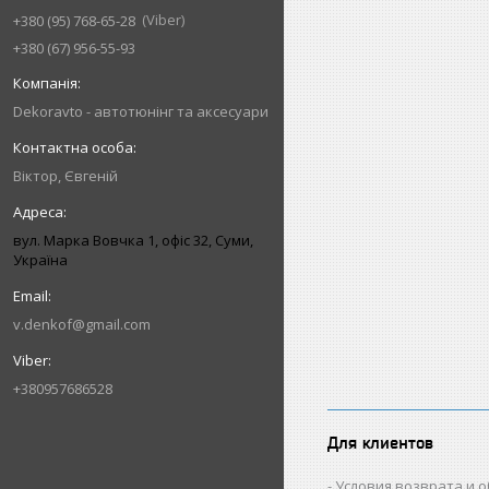
Viber
+380 (95) 768-65-28
+380 (67) 956-55-93
Dekoravto - автотюнінг та аксесуари
Віктор, Євгеній
вул. Марка Вовчка 1, офіс 32, Суми,
Україна
v.denkof@gmail.com
+380957686528
Для клиентов
Условия возврата и 