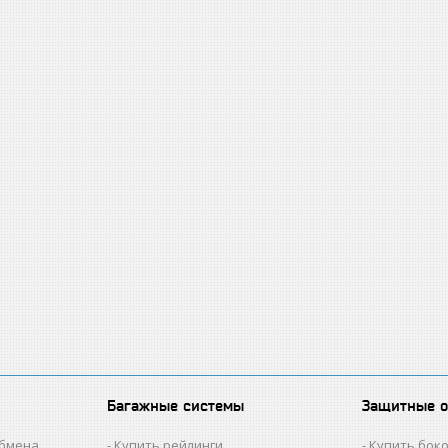
Багажные системы
Защитные 
обмена
Купить рейлинги
Купить бок