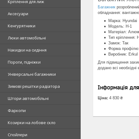
Кріплення для лиж
Багажник
розроблений
обладнання: вантажно
Аксесуари
Марка: Hyundai
Кенгурятники
Модель: H-1
Матеріал: Алюм
Люки автомобільні
Тип кріплення: 
Замок: Так
Форма профілю:
Накидки на сидіння
Виробник: Erkul
Пороги, підніжки
Для підвищення захис
додано всі необхідні
Універсальні багажники
Зимові решітки радіатора
Інформація дл
Штори автомобільні
Ціна:
4 830 ₴
Фаркопи
Козирки на лобове скло
Спойлери