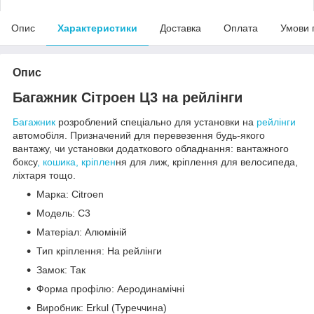
Опис
Характеристики
Доставка
Оплата
Умови 
Опис
Багажник Сітроен Ц3 на рейлінги
Багажник
розроблений спеціально для установки на
рейлінги
автомобіля. Призначений для перевезення будь-якого
вантажу, чи установки додаткового обладнання: вантажного
боксу
, кошика, кріплен
ня для лиж, кріплення для велосипеда,
ліхтаря тощо.
Марка: Citroen
Модель: C3
Матеріал: Алюміній
Тип кріплення: На рейлінги
Замок: Так
Форма профілю: Аеродинамічні
Виробник: Erkul (Туреччина)