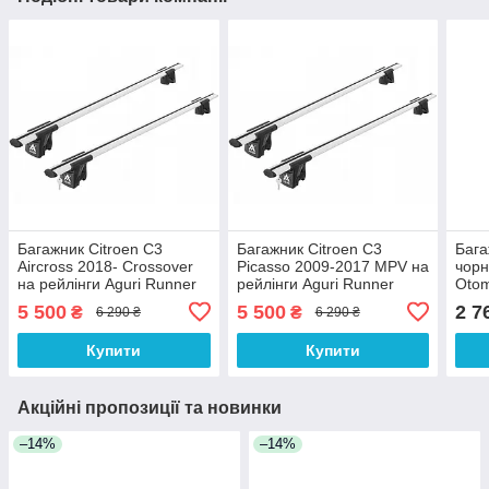
Багажник Citroen C3
Багажник Citroen C3
Бага
Aircross 2018- Crossover
Picasso 2009-2017 MPV на
чорн
на рейлінги Aguri Runner
рейлінги Aguri Runner
Otom
Aguri
Aguri
5 500
5 500
2 7
₴
₴
6 290 ₴
6 290 ₴
Купити
Купити
Акційні пропозиції та новинки
–14%
–14%