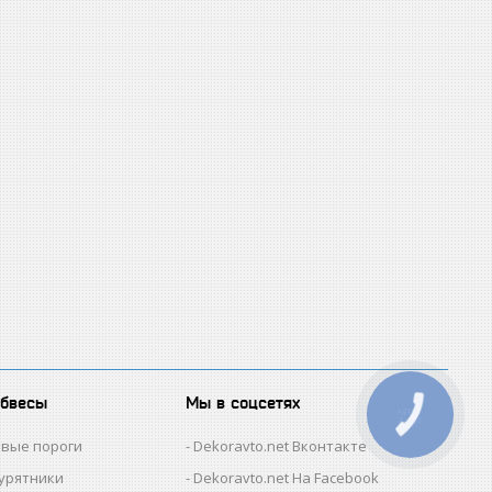
обвесы
Мы в соцсетях
КНОПКА
ЗВ'ЯЗКУ
овые пороги
Dekoravto.net Вконтакте
гурятники
Dekoravto.net На Facebook