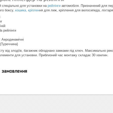
 спеціально для установки на
рейлінги
автомобіля. Призначений для пер
го боксу
, кошика, кріплен
ня для лиж, кріплення для велосипеда, ліхтар
t
er
іній
На рейлінги
 Аеродинамічні
 (Туреччина)
ту від злодіїв, багажник обладнано замками під ключ. Максимально рек
 елементи для установки. Приблизний час монтажу складає 30 хвилин.
я замовлення