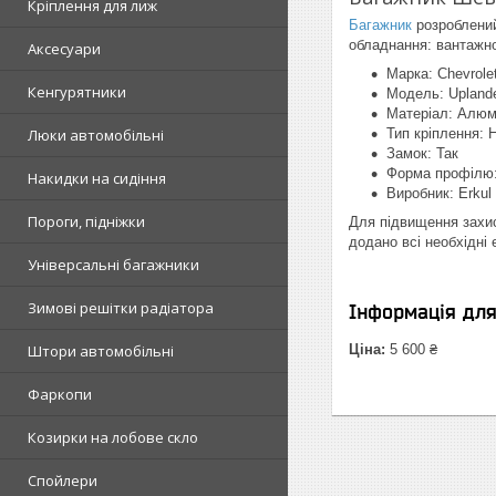
Кріплення для лиж
Багажник
розроблений
обладнання: вантажно
Аксесуари
Марка: Chevrole
Кенгурятники
Модель: Upland
Матеріал: Алюм
Люки автомобільні
Тип кріплення: 
Замок: Так
Форма профілю:
Накидки на сидіння
Виробник: Erkul
Пороги, підніжки
Для підвищення захис
додано всі необхідні
Універсальні багажники
Зимові решітки радіатора
Інформація дл
Штори автомобільні
Ціна:
5 600 ₴
Фаркопи
Козирки на лобове скло
Спойлери