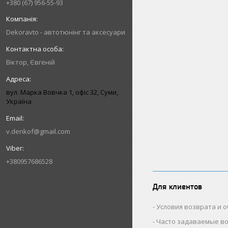
+380 (67) 956-55-93
Dekoravto - автотюнінг та аксесуари
Віктор, Євгеній
вул. Марка Вовчка 1, офіс 32, Суми,
Україна
v.denkof@gmail.com
+380957686528
Для клиентов
Условия возврата и 
Часто задаваемые в