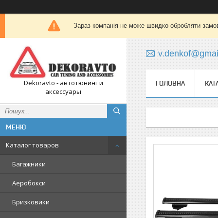
Зараз компанія не може швидко обробляти замов
v.denkof@gmai
Dekoravto - автотюнинг и
ГОЛОВНА
КАТ
аксессуары
Каталог товаров
Багажники
Аеробокси
Бризковики