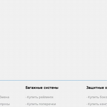
Багажные системы
Защитные 
обмена
Купить рейлинги
Купить бок
опросы
Купить поперечки
Купить кен