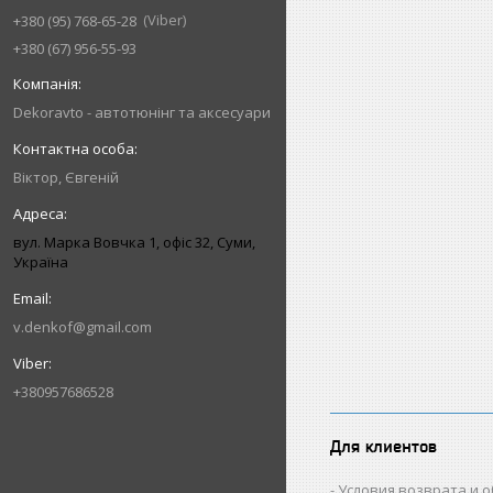
Viber
+380 (95) 768-65-28
+380 (67) 956-55-93
Dekoravto - автотюнінг та аксесуари
Віктор, Євгеній
вул. Марка Вовчка 1, офіс 32, Суми,
Україна
v.denkof@gmail.com
+380957686528
Для клиентов
Условия возврата и 