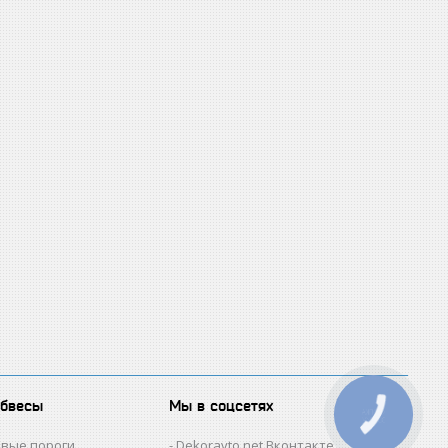
обвесы
Мы в соцсетях
КНОПКА
ЗВ'ЯЗКУ
овые пороги
Dekoravto.net Вконтакте