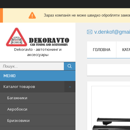
Зараз компанія не може швидко обробляти замов
v.denkof@gmai
Dekoravto - автотюнинг и
ГОЛОВНА
КАТ
аксессуары
Каталог товаров
Багажники
Аеробокси
Бризковики