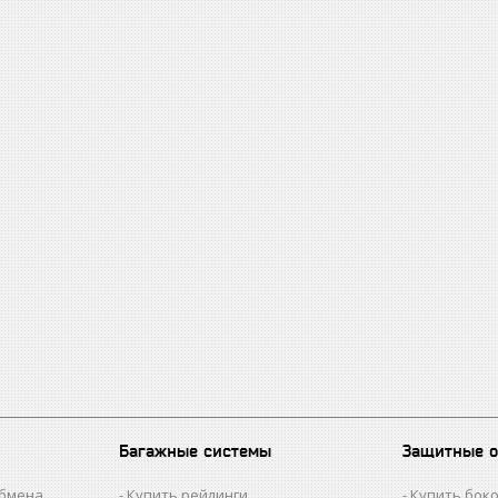
Багажные системы
Защитные 
обмена
Купить рейлинги
Купить бок