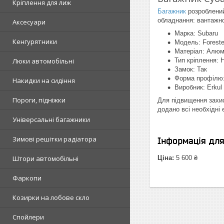
Кріплення для лиж
Багажник
розроблений
обладнання: вантажно
Аксесуари
Марка: Subaru
Кенгурятники
Модель: Foreste
Матеріал: Алюм
Люки автомобільні
Тип кріплення: 
Замок: Так
Форма профілю:
Накидки на сидіння
Виробник: Erkul
Пороги, підніжки
Для підвищення захис
додано всі необхідні
Універсальні багажники
Зимові решітки радіатора
Інформація дл
Штори автомобільні
Ціна:
5 600 ₴
Фаркопи
Козирки на лобове скло
Спойлери