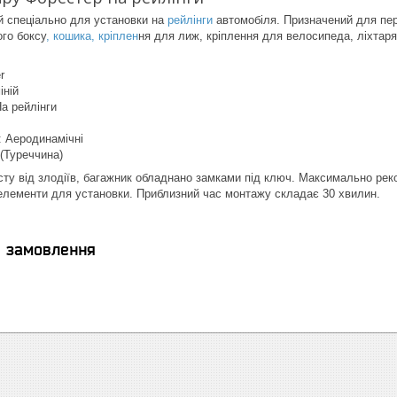
 спеціально для установки на
рейлінги
автомобіля. Призначений для пер
го боксу
, кошика, кріплен
ня для лиж, кріплення для велосипеда, ліхтар
r
іній
На рейлінги
 Аеродинамічні
 (Туреччина)
ту від злодіїв, багажник обладнано замками під ключ. Максимально рек
 елементи для установки. Приблизний час монтажу складає 30 хвилин.
я замовлення