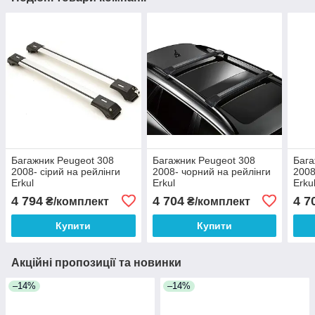
Багажник Peugeot 308
Багажник Peugeot 308
Бага
2008- cірий на рейлінги
2008- чорний на рейлінги
2008
Erkul
Erkul
Erku
4 794
4 704
4 7
₴/комплект
₴/комплект
Купити
Купити
Акційні пропозиції та новинки
–14%
–14%