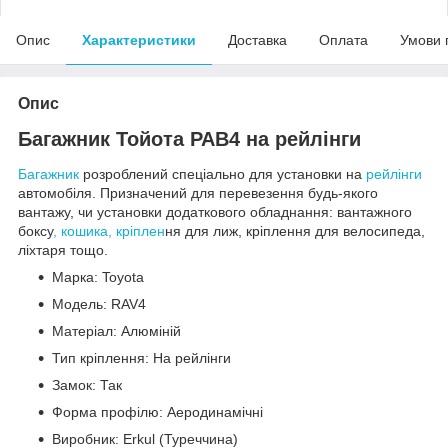
Опис
Характеристики
Доставка
Оплата
Умови 
Опис
Багажник Тойота РАВ4 на рейлінги
Багажник
розроблений спеціально для установки на
рейлінги
автомобіля. Призначений для перевезення будь-якого
вантажу, чи установки додаткового обладнання: вантажного
боксу
, кошика, кріплен
ня для лиж, кріплення для велосипеда,
ліхтаря тощо.
Марка: Toyota
Модель: RAV4
Матеріал: Алюміній
Тип кріплення: На рейлінги
Замок: Так
Форма профілю: Аеродинамічні
Виробник: Erkul (Туреччина)