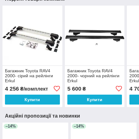
Багажник Toyota RAV4
Багажник Toyota RAV4
Бага
2000- cірий на рейлінги
2000- чорний на рейлінги
2000
Erkul
Erkul
Erku
4 256
5 600
4 7
₴/комплект
₴
Купити
Купити
Акційні пропозиції та новинки
–14%
–14%