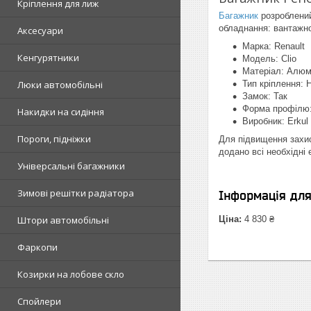
Кріплення для лиж
Багажник
розроблений
обладнання: вантажно
Аксесуари
Марка: Renault
Кенгурятники
Модель: Clio
Матеріал: Алюм
Люки автомобільні
Тип кріплення: 
Замок: Так
Форма профілю:
Накидки на сидіння
Виробник: Erkul
Пороги, підніжки
Для підвищення захис
додано всі необхідні
Універсальні багажники
Зимові решітки радіатора
Інформація дл
Штори автомобільні
Ціна:
4 830 ₴
Фаркопи
Козирки на лобове скло
Спойлери