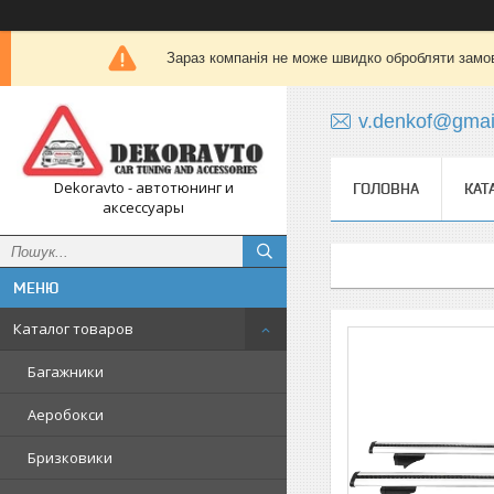
Зараз компанія не може швидко обробляти замов
v.denkof@gmai
Dekoravto - автотюнинг и
ГОЛОВНА
КАТ
аксессуары
Каталог товаров
Багажники
Аеробокси
Бризковики