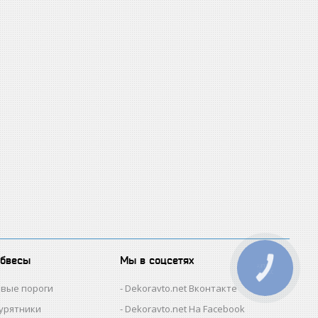
обвесы
Мы в соцсетях
КНОПКА
ЗВ'ЯЗКУ
овые пороги
Dekoravto.net Вконтакте
гурятники
Dekoravto.net На Facebook