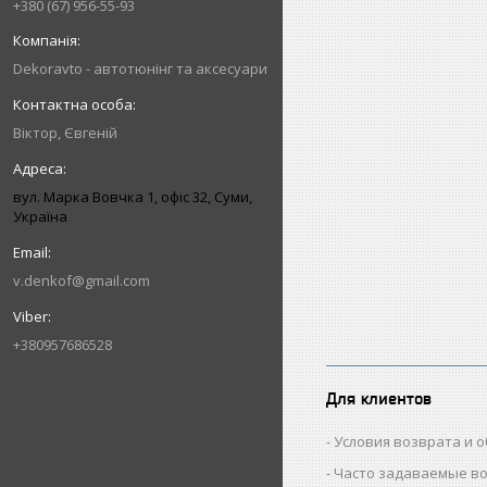
+380 (67) 956-55-93
Dekoravto - автотюнінг та аксесуари
Віктор, Євгеній
вул. Марка Вовчка 1, офіс 32, Суми,
Україна
v.denkof@gmail.com
+380957686528
Для клиентов
Условия возврата и 
Часто задаваемые в