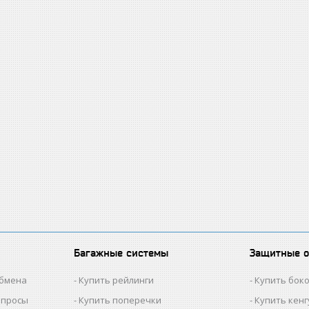
Багажные системы
Защитные 
обмена
Купить рейлинги
Купить бок
опросы
Купить поперечки
Купить кен