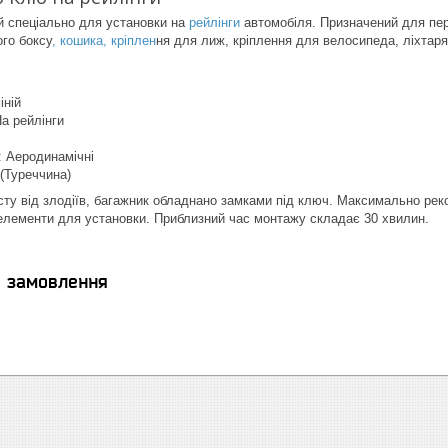
 спеціально для установки на
рейлінги
автомобіля. Призначений для пер
го боксу
, кошика, кріплен
ня для лиж, кріплення для велосипеда, ліхтар
іній
На рейлінги
 Аеродинамічні
 (Туреччина)
ту від злодіїв, багажник обладнано замками під ключ. Максимально рек
 елементи для установки. Приблизний час монтажу складає 30 хвилин.
я замовлення