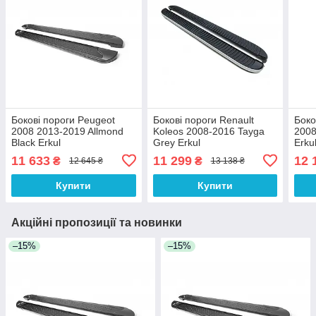
Бокові пороги Peugeot
Бокові пороги Renault
Боко
2008 2013-2019 Allmond
Koleos 2008-2016 Tayga
2008
Black Erkul
Grey Erkul
Erku
11 633
11 299
12 
₴
₴
12 645 ₴
13 138 ₴
Купити
Купити
Акційні пропозиції та новинки
–15%
–15%