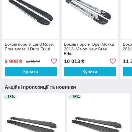
Бокові пороги Land Rover
Бокові пороги Opel Mokka
Боко
Freelander II Duru Erkul
2012- Vision New Grey
2021
Erkul
9 908
10 013
11 
₴
₴
11 657 ₴
Купити
Купити
Акційні пропозиції та новинки
–15%
–15%