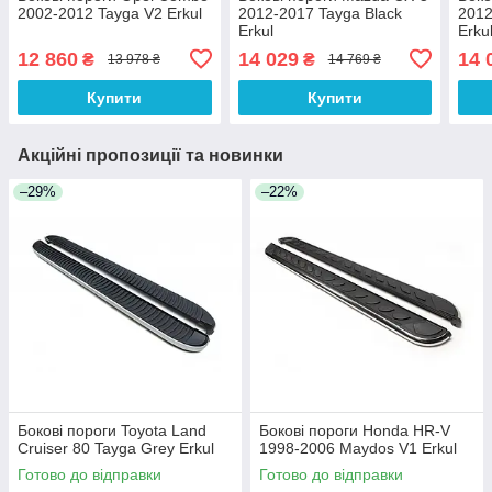
2002-2012 Tayga V2 Erkul
2012-2017 Tayga Black
2012
Erkul
Erku
12 860
14 029
14 
₴
₴
13 978 ₴
14 769 ₴
Купити
Купити
Акційні пропозиції та новинки
–29%
–22%
Бокові пороги Toyota Land
Бокові пороги Honda HR-V
Cruiser 80 Tayga Grey Erkul
1998-2006 Maydos V1 Erkul
Готово до відправки
Готово до відправки