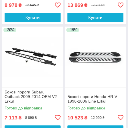
8 978
13 869
₴
₴
12 645 ₴
17 780 ₴
Купити
Купити
–20%
–19%
Бокові пороги Subaru
Outback 2009-2014 OEM V2
Бокові пороги Honda HR-V
Erkul
1998-2006 Line Erkul
Готово до відправки
Готово до відправки
7 113
10 523
₴
₴
8 890 ₴
12 990 ₴