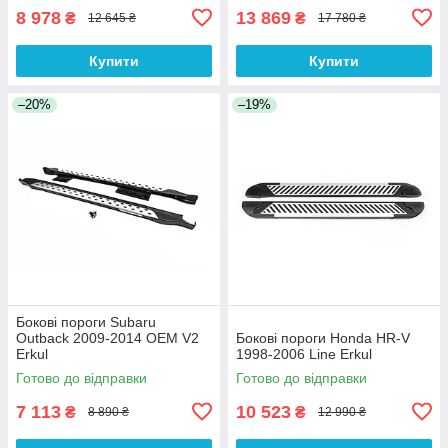
8 978
13 869
₴
₴
12 645 ₴
17 780 ₴
Купити
Купити
–20%
–19%
Бокові пороги Subaru
Outback 2009-2014 OEM V2
Бокові пороги Honda HR-V
Erkul
1998-2006 Line Erkul
Готово до відправки
Готово до відправки
7 113
10 523
₴
₴
8 890 ₴
12 990 ₴