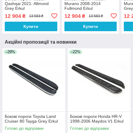
Qashqai 2021- Allmond
Murano 2008-2014
Mura
Grey Erkul
Fullmond Erkul
Grey
12 904
12 904
12 
₴
₴
13 583 ₴
13 583 ₴
Купити
Купити
Акційні пропозиції та новинки
–29%
–22%
Бокові пороги Toyota Land
Бокові пороги Honda HR-V
Cruiser 80 Tayga Grey Erkul
1998-2006 Maydos V1 Erkul
Готово до відправки
Готово до відправки