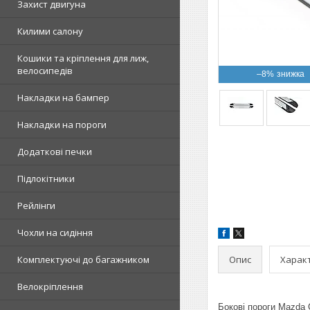
Захист двигуна
Килими салону
Кошики та кріплення для лиж,
велосипедів
–8%
Накладки на бампер
Накладки на пороги
Додаткові печки
Підлокітники
Рейлінги
Чохли на сидіння
Опис
Харак
Комплектуючі до багажником
Велокріплення
Бокові пороги Mazda C