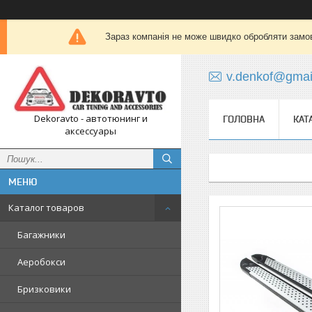
Зараз компанія не може швидко обробляти замов
v.denkof@gmai
Dekoravto - автотюнинг и
ГОЛОВНА
КАТ
аксессуары
Каталог товаров
Багажники
Аеробокси
Бризковики