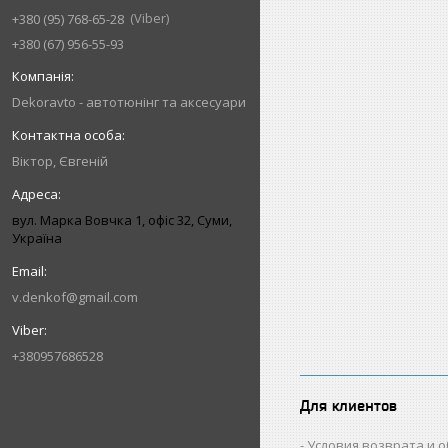
Viber
+380 (95) 768-65-28
+380 (67) 956-55-93
Dekoravto - автотюнінг та аксесуари
Віктор, Євгеній
вул. Марка Вовчка 1, офіс 32, Суми,
Україна
v.denkof@gmail.com
+380957686528
Для клиентов
Условия возврата и 