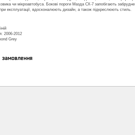
овика чи мікроавтобуса. Бокові пороги Мазда СХ-7 запобігають забруд
ри експлуатації, вдосконалюють дизайн, а також підкреслюють стиль.
іній
я: 2006-2012
mond Grey
я замовлення