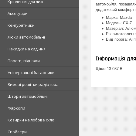
Кріплення для лиж
автомобіля, позашлях
додатковий комфорт п
Аксесуари
Марка: Mazda
Модель: CX-7
Кенгурятники
Матеріал: Алюм
Рік виготовленн
Люки автомобільні
Вид порога: All
Накидки на сидіння
Інформація дл
Пороги, підніжки
Ціна:
13 087 ₴
Універсальні багажники
Зимові решітки радіатора
Штори автомобільні
Фаркопи
Козирки на лобове скло
Спойлери