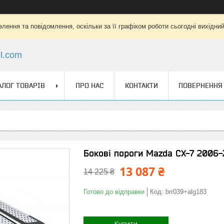
лення та повідомлення, оскільки за її графіком роботи сьогодні вихідни
l.com
АЛОГ ТОВАРІВ
ПРО НАС
КОНТАКТИ
ПОВЕРНЕННЯ 
Бокові пороги Mazda CX-7 2006-2
13 087 ₴
14 225 ₴
Готово до відправки
Код:
brr039+alg183
Купити