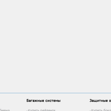
Багажные системы
Защитные 
обмена
Купить рейлинги
Купить бок