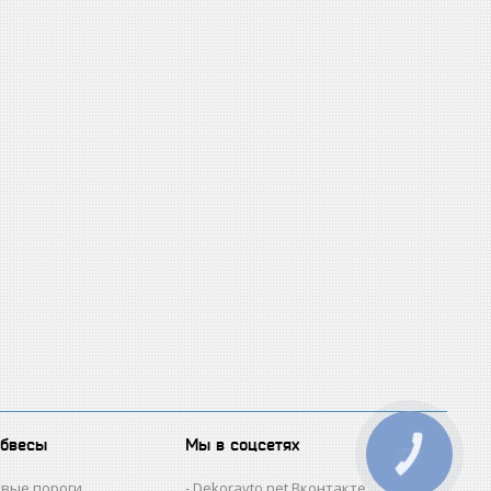
обвесы
Мы в соцсетях
КНОПКА
ЗВ'ЯЗКУ
овые пороги
Dekoravto.net Вконтакте