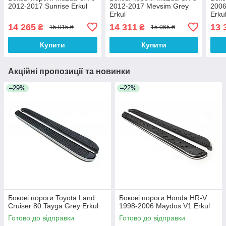
2012-2017 Sunrise Erkul
2012-2017 Mevsim Grey
2006
Erkul
Erku
14 265
14 311
13 
₴
₴
15 015 ₴
15 065 ₴
Купити
Купити
Акційні пропозиції та новинки
–29%
–22%
Бокові пороги Toyota Land
Бокові пороги Honda HR-V
Cruiser 80 Tayga Grey Erkul
1998-2006 Maydos V1 Erkul
Готово до відправки
Готово до відправки