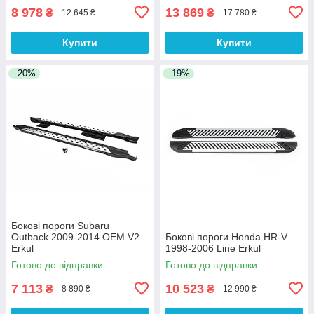
8 978
13 869
₴
₴
12 645 ₴
17 780 ₴
Купити
Купити
–20%
–19%
Бокові пороги Subaru
Outback 2009-2014 OEM V2
Бокові пороги Honda HR-V
Erkul
1998-2006 Line Erkul
Готово до відправки
Готово до відправки
7 113
10 523
₴
₴
8 890 ₴
12 990 ₴