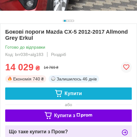
Бокові пороги Mazda CX-5 2012-2017 Allmond
Grey Erkul
Готово до відправки
Код: brr038+alg183
Роздріб
14 029
₴
14 769 ₴
Економія
740 ₴
Залишилось
46 днів
Купити
або
Купити з
Що таке купити з Пром?