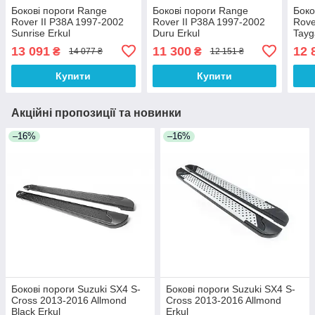
Бокові пороги Range
Бокові пороги Range
Боко
Rover II P38A 1997-2002
Rover II P38A 1997-2002
Rove
Sunrise Erkul
Duru Erkul
Tayg
13 091
11 300
12 
₴
₴
14 077 ₴
12 151 ₴
Купити
Купити
Акційні пропозиції та новинки
–16%
–16%
Бокові пороги Suzuki SX4 S-
Бокові пороги Suzuki SX4 S-
Cross 2013-2016 Allmond
Cross 2013-2016 Allmond
Black Erkul
Erkul