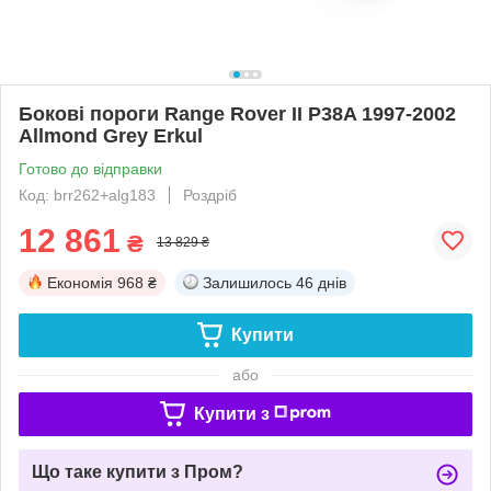
Бокові пороги Range Rover II P38A 1997-2002
Allmond Grey Erkul
Готово до відправки
Код: brr262+alg183
Роздріб
12 861
₴
13 829 ₴
Економія
968 ₴
Залишилось
46 днів
Купити
або
Купити з
Що таке купити з Пром?