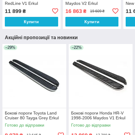
RedLine V1 Erkul
Maydos V2 Erkul
New 
11 899
16 863
11 
₴
₴
19 609 ₴
Купити
Купити
Акційні пропозиції та новинки
–29%
–22%
Бокові пороги Toyota Land
Бокові пороги Honda HR-V
Cruiser 80 Tayga Grey Erkul
1998-2006 Maydos V1 Erkul
Готово до відправки
Готово до відправки