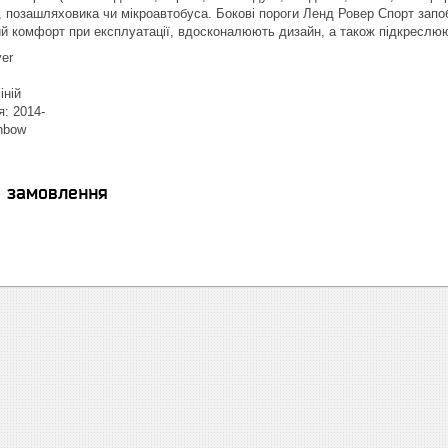
, позашляховика чи мікроавтобуса. Бокові пороги Ленд Ровер Спорт зап
й комфорт при експлуатації, вдосконалюють дизайн, а також підкреслюю
er
іній
я: 2014-
nbow
я замовлення