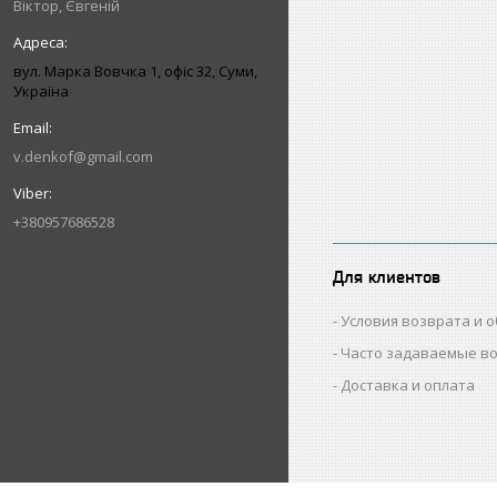
Віктор, Євгеній
вул. Марка Вовчка 1, офіс 32, Суми,
Україна
v.denkof@gmail.com
+380957686528
Для клиентов
Условия возврата и 
Часто задаваемые в
Доставка и оплата