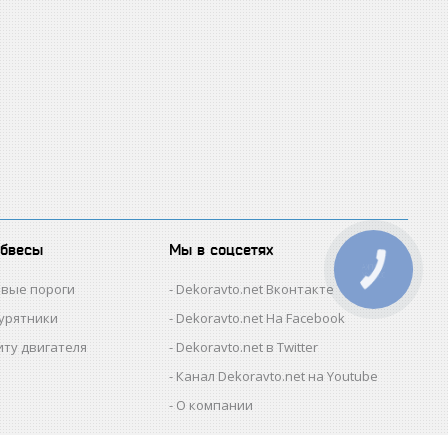
обвесы
Мы в соцсетях
КНОПКА
ЗВ'ЯЗКУ
овые пороги
Dekoravto.net Вконтакте
гурятники
Dekoravto.net На Facebook
иту двигателя
Dekoravto.net в Twitter
Канал Dekoravto.net на Youtube
О компании