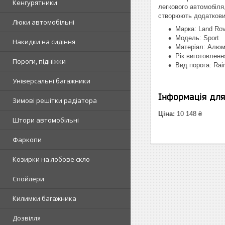
Кенгурятники
легкового автомобіля
створюють додаткови
Люки автомобільні
Марка: Land Rov
Модель: Sport
Накидки на сидіння
Матеріал: Алюм
Рік виготовленн
Пороги, підніжки
Вид порога: Rai
Універсальні багажники
Інформація дл
Зимові решітки радіатора
Ціна:
10 148 ₴
Штори автомобільні
Фаркопи
Козирки на лобове скло
Спойлери
Килимки багажника
Дозвілля