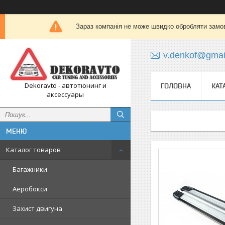
Зараз компанія не може швидко обробляти замов
v.denkof@gmai
Dekoravto - автотюнинг и
ГОЛОВНА
КАТ
аксессуары
Каталог товаров
Багажники
Аеробокси
Захист двигуна