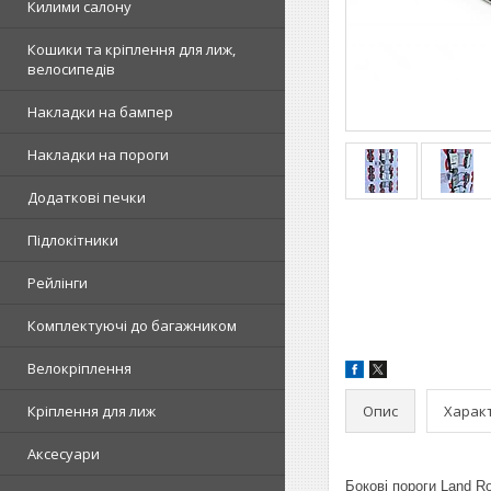
Килими салону
Кошики та кріплення для лиж,
велосипедів
Накладки на бампер
Накладки на пороги
Додаткові печки
Підлокітники
Рейлінги
Комплектуючі до багажником
Велокріплення
Опис
Харак
Кріплення для лиж
Аксесуари
Бокові пороги Land Ro