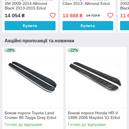
XM 2009-2014 Allmond
Citan 2013- Allmond Erkul
2002
Black 2013-2015 Erkul
Blac
14 054
13 688
11 
₴
₴
14 719 ₴
Купити
Купити
Акційні пропозиції та новинки
–29%
–22%
Бокові пороги Toyota Land
Бокові пороги Honda HR-V
Cruiser 80 Tayga Grey Erkul
1998-2006 Maydos V1 Erkul
Готово до відправки
Готово до відправки