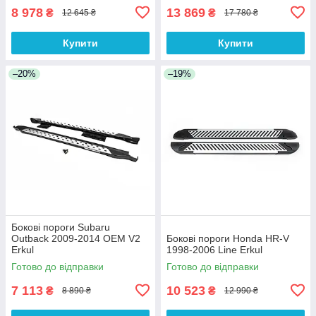
8 978
13 869
₴
₴
12 645 ₴
17 780 ₴
Купити
Купити
–20%
–19%
Бокові пороги Subaru
Outback 2009-2014 OEM V2
Бокові пороги Honda HR-V
Erkul
1998-2006 Line Erkul
Готово до відправки
Готово до відправки
7 113
10 523
₴
₴
8 890 ₴
12 990 ₴