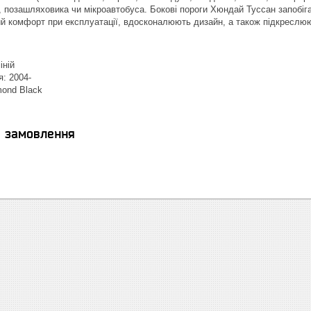
, позашляховика чи мікроавтобуса. Бокові пороги Хюндай Туссан запобі
й комфорт при експлуатації, вдосконалюють дизайн, а також підкреслюю
іній
я: 2004-
mond Black
я замовлення