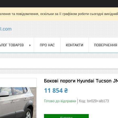
лення та повідомлення, оскільки за її графіком роботи сьогодні вихідни
l.com
АЛОГ ТОВАРІВ
ПРО НАС
КОНТАКТИ
ПОВЕРНЕННЯ 
Бокові пороги Hyundai Tucson JM
11 854 ₴
Готово до відправки
Код:
brr029+alb173
Купити