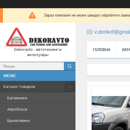
Зараз компанія не може швидко обробляти замов
v.denkof@gmai
Dekoravto - автотюнинг и
ГОЛОВНА
КАТ
аксессуары
Каталог товаров
Багажники
Аеробокси
Бризковики