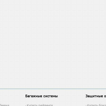
Багажные системы
Защитные 
обмена
Купить рейлинги
Купить бок