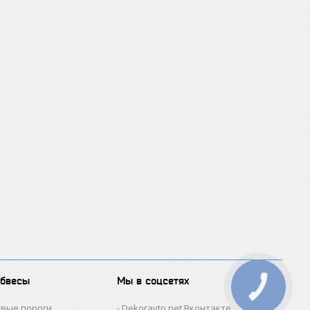
обвесы
Мы в соцсетях
овые пороги
Dekoravto.net Вконтакте