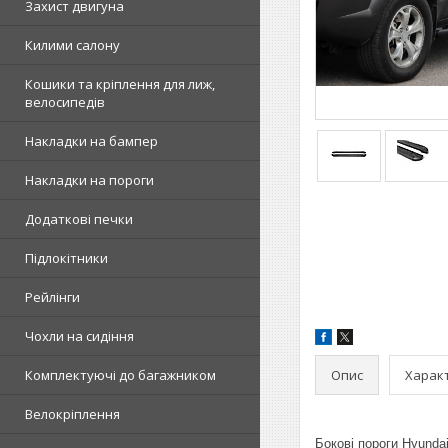
Захист двигуна
Килими салону
Кошики та кріплення для лиж,
велосипедів
Накладки на бампер
Накладки на пороги
Додаткові печки
Підлокітники
Рейлінги
Чохли на сидіння
Опис
Харак
Комплектуючі до багажником
Велокріплення
Бокові пороги Hyundai