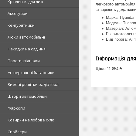
Кріплення для лиж
легкового автомобіля
створюють додаткови
Аксесуари
Марка: Hyundai
Модель: Tucson
Кенгурятники
Матеріал: Алюм
Рік виготовленн
Люки автомобільні
Вид порога: All
Накидки на сидіння
Інформація дл
Пороги, підніжки
Ціна:
11 854 ₴
Універсальні багажники
Зимові решітки радіатора
Штори автомобільні
Фаркопи
Козирки на лобове скло
Спойлери