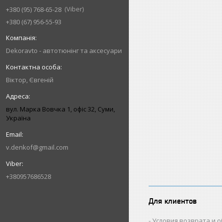
Viber
+380 (95) 768-65-28
+380 (67) 956-55-93
Dekoravto - автотюнінг та аксесуари
Віктор, Євгеній
вул. Марка Вовчка 1, офіс 32, Суми,
Україна
v.denkof@gmail.com
+380957686528
Для клиентов
Условия возврата и 