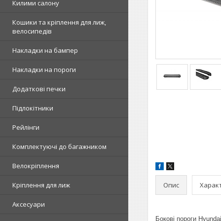
Килими салону
Кошики та кріплення для лиж,
велосипедів
Накладки на бампер
Накладки на пороги
Додаткові печки
Підлокітники
Рейлінги
Комплектуючі до багажником
Велокріплення
Опис
Харак
Кріплення для лиж
Аксесуари
Бокові пороги Hyundai