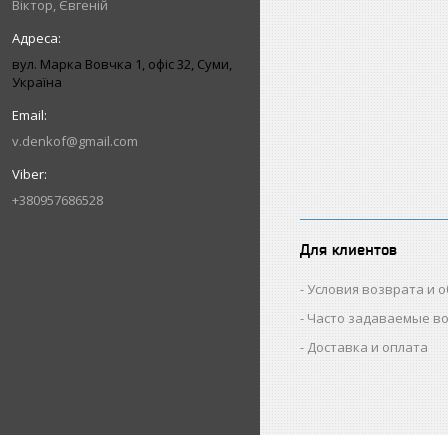
Віктор, Євгеній
вул. Марка Вовчка 1, офіс 32, Суми,
Україна
v.denkof@gmail.com
+380957686528
Для клиентов
Условия возврата и 
Часто задаваемые в
Доставка и оплата