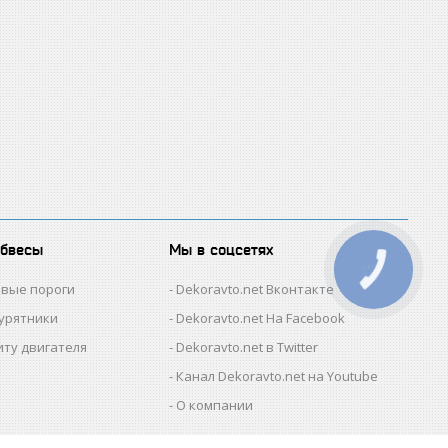
обвесы
Мы в соцсетях
КНОПКА
ЗВ'ЯЗКУ
овые пороги
Dekoravto.net Вконтакте
гурятники
Dekoravto.net На Facebook
иту двигателя
Dekoravto.net в Twitter
Канал Dekoravto.net на Youtube
О компании