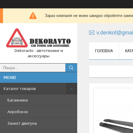
Зараз компанія не може швидко обробляти замов
v.denkof@gmai
Dekoravto - автотюнинг и
ГОЛОВНА
КАТ
аксессуары
Каталог товаров
Багажники
Аеробокси
Захист двигуна