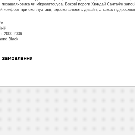
, позашляховика чи мікроавтобуса. Бокові пороги Хюндай СантаФе запо
й комфорт при експлуатації, вдосконалюють дизайн, а також підкреслюю
Fe
іній
я: 2000-2006
mond Black
я замовлення