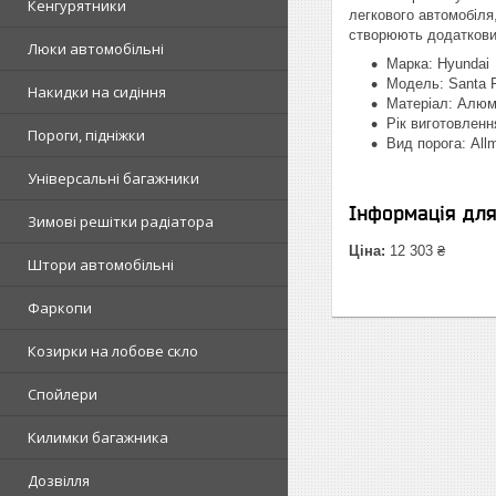
Кенгурятники
легкового автомобіля
створюють додаткови
Люки автомобільні
Марка: Hyundai
Модель: Santa 
Накидки на сидіння
Матеріал: Алюм
Рік виготовленн
Пороги, підніжки
Вид порога: All
Універсальні багажники
Інформація дл
Зимові решітки радіатора
Ціна:
12 303 ₴
Штори автомобільні
Фаркопи
Козирки на лобове скло
Спойлери
Килимки багажника
Дозвілля