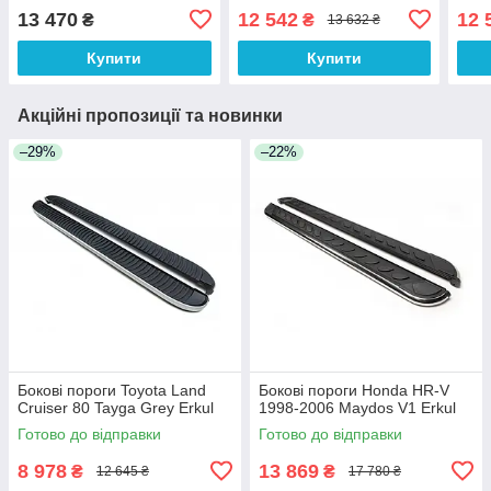
13 470
12 542
12 
₴
₴
13 632 ₴
Купити
Купити
Акційні пропозиції та новинки
–29%
–22%
Бокові пороги Toyota Land
Бокові пороги Honda HR-V
Cruiser 80 Tayga Grey Erkul
1998-2006 Maydos V1 Erkul
Готово до відправки
Готово до відправки
8 978
13 869
₴
₴
12 645 ₴
17 780 ₴