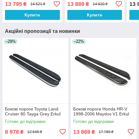
13 795
13 889
13 
₴
₴
14 521 ₴
14 620 ₴
Купити
Купити
Акційні пропозиції та новинки
–29%
–22%
Бокові пороги Toyota Land
Бокові пороги Honda HR-V
Cruiser 80 Tayga Grey Erkul
1998-2006 Maydos V1 Erkul
Готово до відправки
Готово до відправки
8 978
13 869
₴
₴
12 645 ₴
17 780 ₴