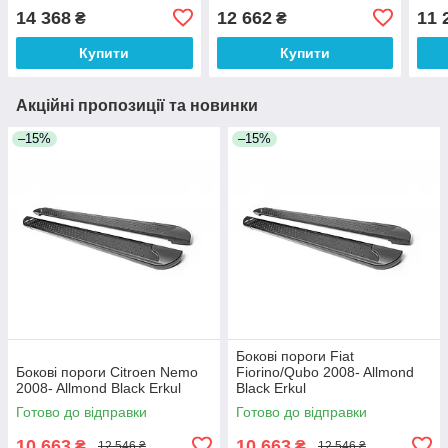
14 368
12 662
11 
₴
₴
Купити
Купити
Акційні пропозиції та новинки
–15%
–15%
Бокові пороги Fiat
Бокові пороги Citroen Nemo
Fiorino/Qubo 2008- Allmond
2008- Allmond Black Erkul
Black Erkul
Готово до відправки
Готово до відправки
10 663
10 663
₴
₴
12 546 ₴
12 546 ₴