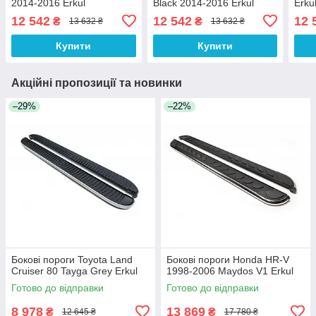
2014-2016 Erkul
Black 2014-2016 Erkul
Erku
12 542
12 542
12 
₴
₴
13 632 ₴
13 632 ₴
Купити
Купити
Акційні пропозиції та новинки
–29%
–22%
Бокові пороги Toyota Land
Бокові пороги Honda HR-V
Cruiser 80 Tayga Grey Erkul
1998-2006 Maydos V1 Erkul
Готово до відправки
Готово до відправки
8 978
13 869
₴
₴
12 645 ₴
17 780 ₴