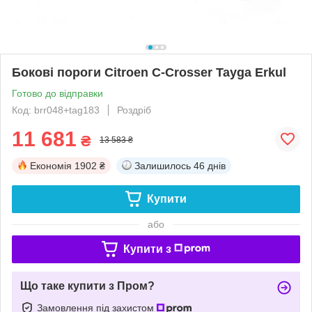
Бокові пороги Citroen C-Crosser Tayga Erkul
Готово до відправки
Код: brr048+tag183
Роздріб
11 681
₴
13 583 ₴
Економія
1902 ₴
Залишилось
46 днів
Купити
або
Купити з
Що таке купити з Пром?
Замовлення під захистом