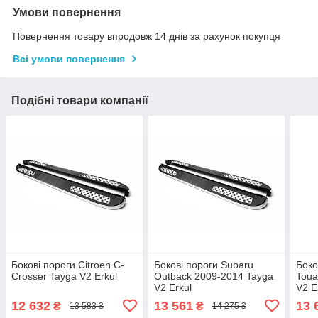
Умови повернення
Повернення товару впродовж 14 днів за рахунок покупця
Всі умови повернення
Подібні товари компанії
Бокові пороги Citroen C-
Бокові пороги Subaru
Боко
Crosser Tayga V2 Erkul
Outback 2009-2014 Tayga
Toua
V2 Erkul
V2 E
12 632
13 561
13 
₴
₴
13 583 ₴
14 275 ₴