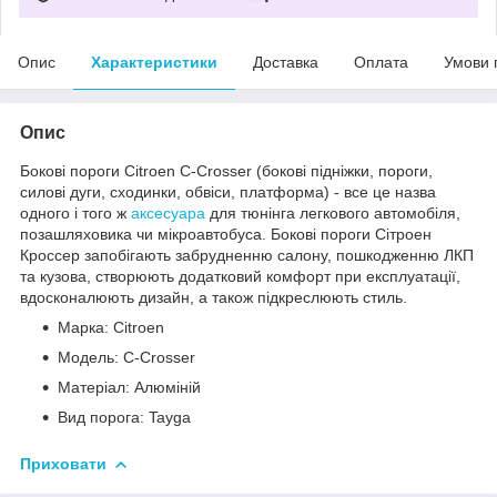
Опис
Характеристики
Доставка
Оплата
Умови 
Опис
Бокові пороги Citroen C-Crosser (бокові підніжки, пороги,
силові дуги, сходинки, обвіси, платформа) - все це назва
одного і того ж
аксесуара
для тюнінга легкового автомобіля,
позашляховика чи мікроавтобуса. Бокові пороги Сітроен
Кроссер запобігають забрудненню салону, пошкодженню ЛКП
та кузова, створюють додатковий комфорт при експлуатації,
вдосконалюють дизайн, а також підкреслюють стиль.
Марка: Citroen
Модель: C-Crosser
Матеріал: Алюміній
Вид порога: Tayga
Приховати