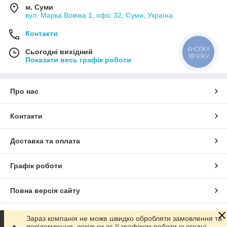
м. Суми
вул. Марка Вовчка 1, офіс 32, Суми, Україна
Контакти
КНОПКА
Сьогодні вихідний
ЗВ'ЯЗКУ
Показати весь графік роботи
Про нас
Контакти
Доставка та оплата
Графік роботи
Повна версія сайту
Сайт створено на маркетплейсі
Prom.ua
Зараз компанія не може швидко обробляти замовлення та
повідомлення, оскільки за її графіком роботи сьогодні