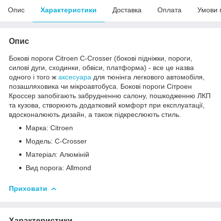
Опис
Характеристики
Доставка
Оплата
Умови 
Опис
Бокові пороги Citroen C-Crosser (бокові підніжки, пороги,
силові дуги, сходинки, обвіси, платформа) - все це назва
одного і того ж
аксесуара
для тюнінга легкового автомобіля,
позашляховика чи мікроавтобуса. Бокові пороги Сітроен
Кроссер запобігають забрудненню салону, пошкодженню ЛКП
та кузова, створюють додатковий комфорт при експлуатації,
вдосконалюють дизайн, а також підкреслюють стиль.
Марка: Citroen
Модель: C-Crosser
Матеріал: Алюміній
Вид порога: Allmond
Приховати
Характеристики