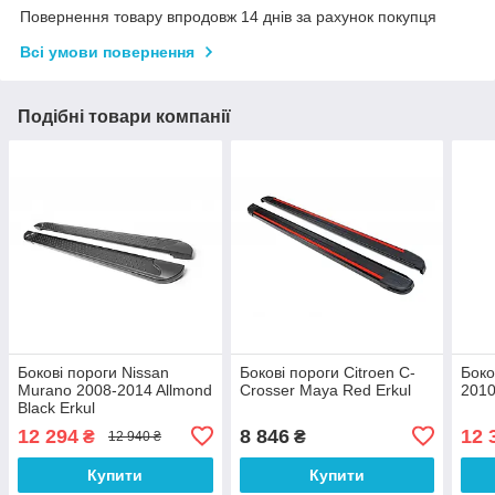
Повернення товару впродовж 14 днів за рахунок покупця
Всі умови повернення
Подібні товари компанії
Бокові пороги Nissan
Бокові пороги Citroen C-
Боко
Murano 2008-2014 Allmond
Crosser Maya Red Erkul
2010
Black Erkul
12 294
8 846
12 
₴
₴
12 940 ₴
Купити
Купити