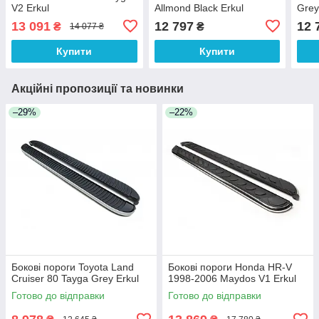
V2 Erkul
Allmond Black Erkul
Grey
13 091
12 797
12 
₴
₴
14 077 ₴
Купити
Купити
Акційні пропозиції та новинки
–29%
–22%
Бокові пороги Toyota Land
Бокові пороги Honda HR-V
Cruiser 80 Tayga Grey Erkul
1998-2006 Maydos V1 Erkul
Готово до відправки
Готово до відправки