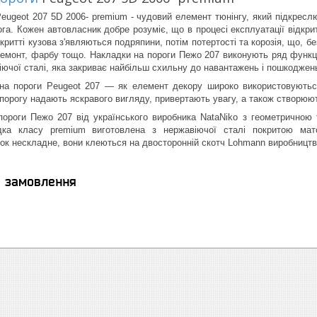
eugeot 207 5D 2006- premium - чудовий елемент тюнінгу, який підкресл
ога. Кожен автовласник добре розуміє, що в процесі експлуатації відкри
ритті кузова з'являються подряпини, потім потертості та корозія, що, бе
емонт, фарбу тощо. Накладки на пороги Пежо 207 виконують ряд функцій
іючої сталі, яка закриває найбільш схильну до навантажень і пошкоджен
 на пороги Peugeot 207 — як елемент декору широко використовуютьс
 порогу надають яскравого вигляду, привертають увагу, а також створюю
пороги Пежо 207 від українського виробника NataNiko з геометричною 
адка класу premium виготовлена з нержавіючої сталі покритою м
к нескладне, вони клеються на двосторонній скотч Lohmann виробництва
я замовлення