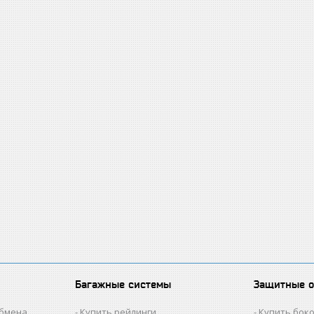
Багажные системы
Защитные 
обмена
Купить рейлинги
Купить бок