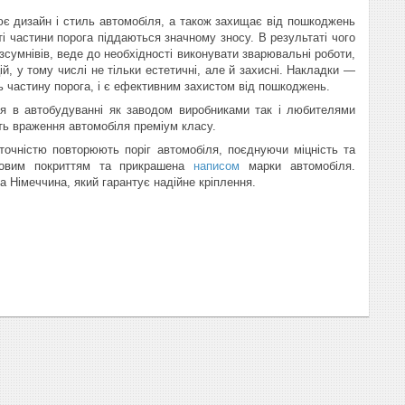
ює дизайн і стиль автомобіля, а також захищає від пошкоджень
ті частини порога піддаються значному зносу. В результаті чого
зсумнівів, веде до необхідності виконувати зварювальні роботи,
, у тому числі не тільки естетичні, але й захисні. Накладки —
ь частину порога, і є ефективним захистом від пошкоджень.
я в автобудуванні як заводом виробниками так і любителями
ть враження автомобіля преміум класу.
точністю повторюють поріг автомобіля, поєднуючи міцність та
атовим покриттям та прикрашена
написом
марки автомобіля.
 Німеччина, який гарантує надійне кріплення.