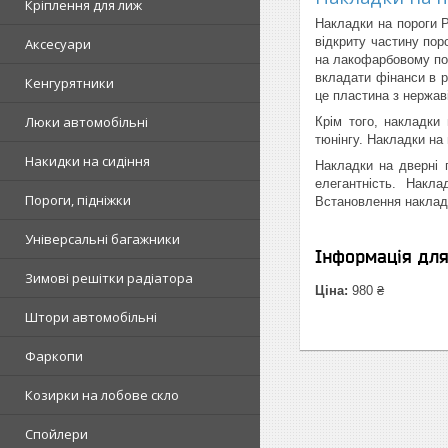
Кріплення для лиж
Накладки на пороги P
відкриту частину пор
Аксесуари
на лакофарбовому пок
вкладати фінанси в р
Кенгурятники
це пластина з нержав
Люки автомобільні
Крім того, накладки
тюнінгу. Накладки на
Накидки на сидіння
Накладки на дверні 
елегантність. Накл
Пороги, підніжки
Встановлення накладо
Універсальні багажники
Інформація дл
Зимові решітки радіатора
Ціна:
980 ₴
Штори автомобільні
Фаркопи
Козирки на лобове скло
Спойлери