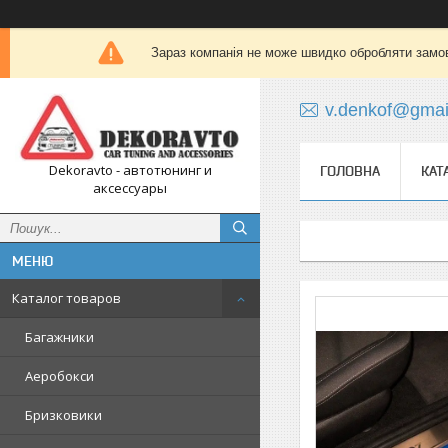
Зараз компанія не може швидко обробляти замов
v.denkof@gmai
Dekoravto - автотюнинг и
ГОЛОВНА
КАТ
аксессуары
Каталог товаров
Багажники
Аеробокси
Бризковики