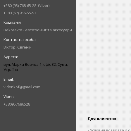
Viber
+380 (95) 768-65-28
+380 (67) 956-55-93
Dekoravto - автотюнінг та аксесуари
Віктор, Євгеній
вул. Марка Вовчка 1, офіс 32, Суми,
Україна
v.denkof@gmail.com
+380957686528
Для клиентов
Условия возврата и 