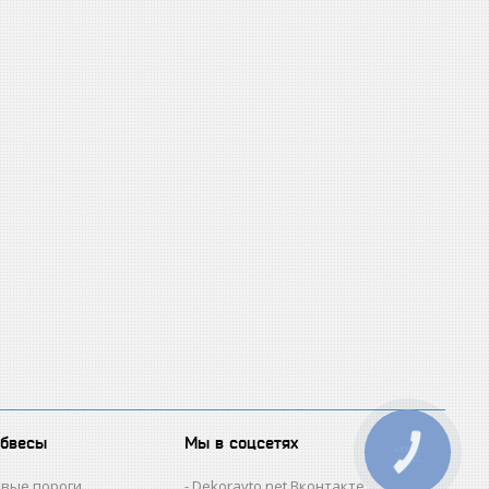
обвесы
Мы в соцсетях
КНОПКА
ЗВ'ЯЗКУ
овые пороги
Dekoravto.net Вконтакте