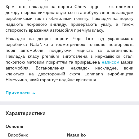
Крім того, накладки на пороги Chery Tiggo — як елемент
декору широко використовуються в автобудуванні як заводом
виробниками так і любителями тюнінгу. Накладки на порогу
надають яскравого вигляду, привертають увагу, а також
створюють враження автомобіля преміум класу.
Накладки на дверні пороги Чері Тігго від українського
виробника NataNiko з геометричною точністю повторюють
поріг автомобіля, поєднуючи міцність та елегантність.
Накладка класу premium виготовлена з нержавіючої сталі
покритою матовим покриттям та прикрашена
написом
марки
автомобіля. Встановлення накладок нескладне, вони
клеються на двосторонній скотч Lohmann виробництва
Німеччина, який гарантує надійне кріплення.
Приховати
Характеристики
Основні
Виробник
Nataniko