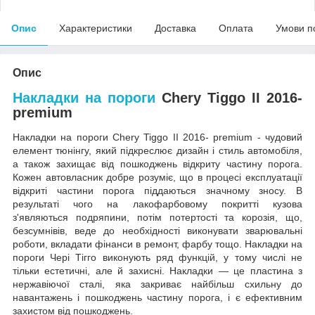
Опис
Характеристики
Доставка
Оплата
Умови п
Опис
Накладки на пороги
Chery Tiggo II 2016-
premium
Накладки на пороги Chery Tiggo II 2016- premium - чудовий
елемент тюнінгу, який підкреслює дизайн і стиль автомобіля,
а також захищає від пошкоджень відкриту частину порога.
Кожен автовласник добре розуміє, що в процесі експлуатації
відкриті частини порога піддаються значному зносу. В
результаті чого на лакофарбовому покритті кузова
з'являються подряпини, потім потертості та корозія, що,
безсумнівів, веде до необхідності виконувати зварювальні
роботи, вкладати фінанси в ремонт, фарбу тощо. Накладки на
пороги Чері Тігго виконують ряд функцій, у тому числі не
тільки естетичні, але й захисні. Накладки — це пластина з
нержавіючої сталі, яка закриває найбільш схильну до
навантажень і пошкоджень частину порога, і є ефективним
захистом від пошкоджень.