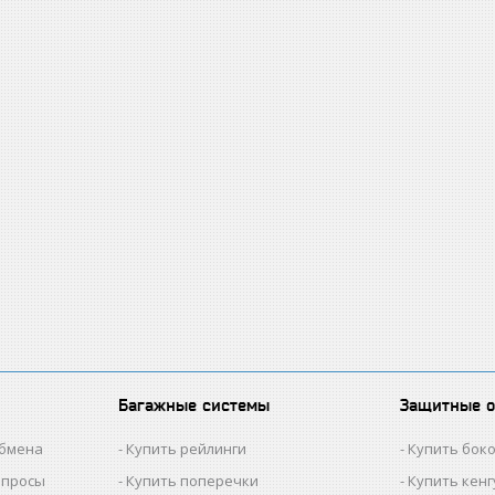
Багажные системы
Защитные 
обмена
Купить рейлинги
Купить бок
опросы
Купить поперечки
Купить кен