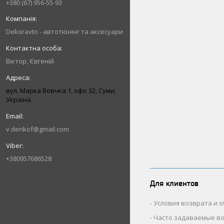
+380 (67) 956-55-93
Dekoravto - автотюнінг та аксесуари
Віктор, Євгеній
вул. Марка Вовчка 1, офіс 32, Суми,
Україна
v.denkof@gmail.com
+380957686528
Для клиентов
Условия возврата и 
Часто задаваемые в