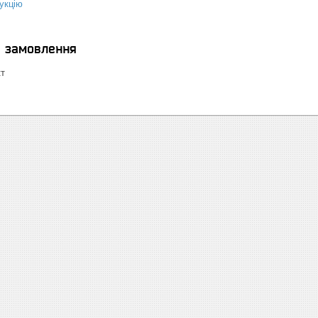
укцію
я замовлення
кт