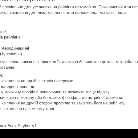
 спеціально для установки на рейлінги автомобіля. Призначений для пер
шика, кріплення для лиж, кріплення для велосипеда, ліхтаря, тощо.
іній
На рейлінги
 Аеродинамічні
 (Туреччина)
є універсальними і як правило їх довжина більша за відстань між рейлін
цювання.
я:
кріплення на одній із сторін поперечки.
 на один з рейлігів.
дну довжину профілю поперечини та позначте місце відрізу.
те пилкою по металу або болгаркою) профіль до потрібної довжини.
кріплення на другій стороні профілю та закріпіть його на рейлінгу.
ть кріплення на кожному кінці.
чок Erkul Skybar V1