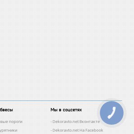
обвесы
Мы в соцсетях
овые пороги
Dekoravto.net Вконтакте
гурятники
Dekoravto.net На Facebook