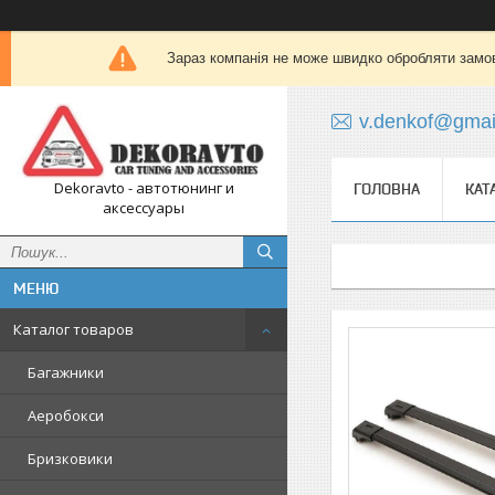
Зараз компанія не може швидко обробляти замов
v.denkof@gmai
Dekoravto - автотюнинг и
ГОЛОВНА
КАТ
аксессуары
Каталог товаров
Багажники
Аеробокси
Бризковики