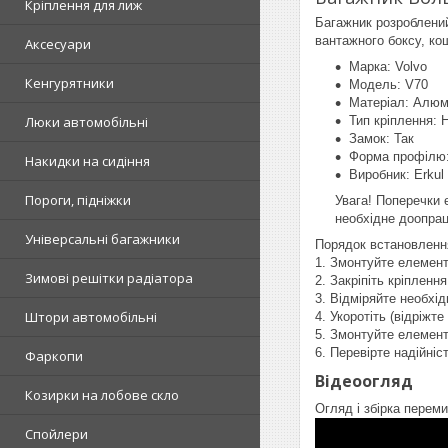
Кріплення для лиж
Багажник розроблений
вантажного боксу, ко
Аксесуари
Марка: Volvo
Кенгурятники
Модель: V70
Матеріал: Алюм
Люки автомобільні
Тип кріплення: 
Замок: Так
Форма профілю:
Накидки на сидіння
Виробник: Erkul
Пороги, підніжки
Увага! Поперечки 
необхідне доопра
Універсальні багажники
Порядок встановленн
1. Змонтуйте елемент 
Зимові решітки радіатора
2. Закріпіть кріплення
3. Відміряйте необхі
Штори автомобільні
4. Укоротіть (відріж
5. Змонтуйте елемент 
6. Перевірте надійніс
Фаркопи
Відеоогляд
Козирки на лобове скло
Огляд і збірка переми
Спойлери